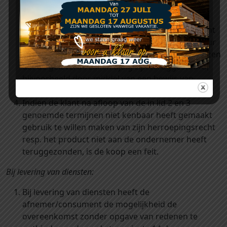
middels het modelformulier. Nadat de
afnemer/consument kenbaar heeft gemaakt
gebruik te willen maken van zijn herroepingsrecht
dient de klant het product binnen 14 dagen retour
te sturen. De afnemer/consument dient te bewijzen
dat de geleverde zaken tijdig zijn teruggestuurd,
bijvoorbeeld door middel van een bewijs van
verzending.
Indien de klant na afloop van de in lid 2 en 3
genoemde termijnen niet kenbaar heeft gemaakt
gebruik te willen maken van zijn herroepingsrecht
resp. het product niet aan de ondernemer heeft
teruggezonden, is de koop een feit.
Bij levering van diensten:
Bij levering van diensten heeft de
afnemer/consument de mogelijkheid de
overeenkomst zonder opgave van redenen te