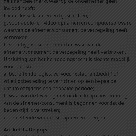
de financiële markt waarop de ondernemer geen
invloed heeft;
f. voor losse kranten en tijdschriften;
g. voor audio- en video-opnamen en computersoftware
waarvan de afnemer/consument de verzegeling heeft
verbroken.
h. voor hygiënische producten waarvan de
afnemer/consument de verzegeling heeft verbroken.
Uitsluiting van het herroepingsrecht is slechts mogelijk
voor diensten:
a. betreffende logies, vervoer, restaurantbedrijf of
vrijetijdsbesteding te verrichten op een bepaalde
datum of tijdens een bepaalde periode;
b. waarvan de levering met uitdrukkelijke instemming
van de afnemer/consument is begonnen voordat de
bedenktijd is verstreken;
c. betreffende weddenschappen en loterijen.
Artikel 9 – De prijs