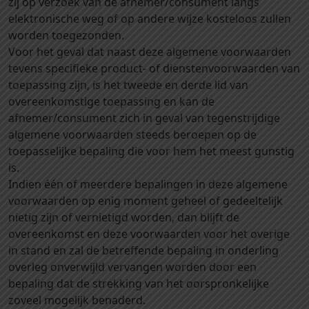
zij op verzoek van de afnemer/consument langs
elektronische weg of op andere wijze kosteloos zullen
worden toegezonden.
Voor het geval dat naast deze algemene voorwaarden
tevens specifieke product- of dienstenvoorwaarden van
toepassing zijn, is het tweede en derde lid van
overeenkomstige toepassing en kan de
afnemer/consument zich in geval van tegenstrijdige
algemene voorwaarden steeds beroepen op de
toepasselijke bepaling die voor hem het meest gunstig
is.
Indien één of meerdere bepalingen in deze algemene
voorwaarden op enig moment geheel of gedeeltelijk
nietig zijn of vernietigd worden, dan blijft de
overeenkomst en deze voorwaarden voor het overige
in stand en zal de betreffende bepaling in onderling
overleg onverwijld vervangen worden door een
bepaling dat de strekking van het oorspronkelijke
zoveel mogelijk benaderd.