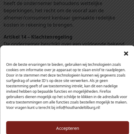
heeft de ondernemer behoudens wettelijke
beperkingen, het recht om de vooraf aan de
afnemer/consument kenbaar gemaakte redelijke
kosten in rekening te brengen.
Artikel 14 – Klachtenregeling
De ondernemer beschikt over een voldoende bekend
gemaakte klachtenprocedure en behandelt de klacht
overeenkomstig deze klachtenprocedure.
Om de beste ervaringen te bieden, gebruiken wij technologieën zoals
Klachten over de uitvoering van de overeenkomst
cookies om informatie over je apparaat op te slaan en/of te raadplegen.
moeten binnen 7 dagen volledig en duidelijk
Door in te stemmen met deze technologieën kunnen wij gegevens zoals
omschreven worden ingediend bij de ondernemer,
surfgedrag of unieke ID's op deze site verwerken. Als je geen
toestemming geeft of uw toestemming intrekt, kan dit een nadelige
nadat de afnemer/consument de gebreken heeft
invloed hebben op bepaalde functies en mogelijkheden. Firefox
geconstateerd.
gebruikers dienen mogelijk op het schildje te klikken in de adresbalk voor
Bij de ondernemer ingediende klachten worden binnen
extra toestemmingen om alle functies zoals bestellen mogelijk te maken.
Voor vragen kunt u terecht bij info@houthandeltilburg.nl!
een termijn van 14 dagen gerekend vanaf de datum van
ontvangst beantwoord. Als een klacht een voorzienbaar
langere verwerkingstijd vraagt, wordt door de
Accepteren
ondernemer binnen de termijn van 14 dagen