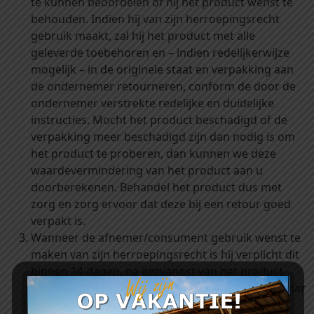
te kunnen beoordelen of hij het product wenst te
behouden. Indien hij van zijn herroepingsrecht
gebruik maakt, zal hij het product met alle
geleverde toebehoren en – indien redelijkerwijze
mogelijk – in de originele staat en verpakking aan
de ondernemer retourneren, conform de door de
ondernemer verstrekte redelijke en duidelijke
instructies. Mocht het product beschadigd of de
verpakking meer beschadigd zijn dan nodig is om
het product te proberen, dan kunnen we deze
waardevermindering van het product aan u
doorberekenen. Behandel het product dus met
zorg en zorg ervoor dat deze bij een retour goed
verpakt is.
Wanneer de afnemer/consument gebruik wenst te
maken van zijn herroepingsrecht is hij verplicht dit
binnen 14 dagen, na ontvangst van het product,
kenbaar te maken aan de ondernemer. Het kenbaar
maken dient de afnemer/consument te doen