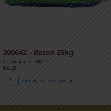
300642 – Beton 25kg
Artikelnummer: 300642
€
8,35
3
Toevoegen aan winkelwagen
0
0
6
4
2