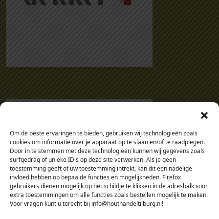
.
Om de beste ervaringen te bieden, gebruiken wij technologieën zoals
cookies om informatie over je apparaat op te slaan en/of te raadplegen.
Door in te stemmen met deze technologieën kunnen wij gegevens zoals
surfgedrag of unieke ID's op deze site verwerken. Als je geen
toestemming geeft of uw toestemming intrekt, kan dit een nadelige
invloed hebben op bepaalde functies en mogelijkheden. Firefox
gebruikers dienen mogelijk op het schildje te klikken in de adresbalk voor
extra toestemmingen om alle functies zoals bestellen mogelijk te maken.
Voor vragen kunt u terecht bij info@houthandeltilburg.nl!