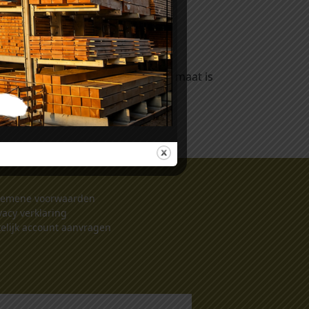
 buitenzijde van de cilinder. Deze maat is
gemene voorwaarden
vacy verklaring
elijk account aanvragen