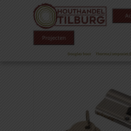
Ac
Projecten
Douglas hout
Thermo,Composiet,
Winkel
/
Toebehoren
/
Hang en sluitwerk
/
(Cili