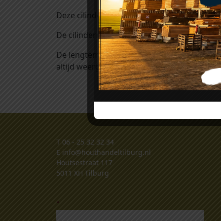
Deze cilinder koop je per stuk en wordt gel
De cilindermaat bestaat uit 2 maten:
De lengtemaat vanaf het hart van de cilinder 
altijd weergegeven in millimeters.
T
06 - 25 32 32 34
E
info@houthandeltilburg.nl
Houtsestraat 117
5011 XH Tilburg
.