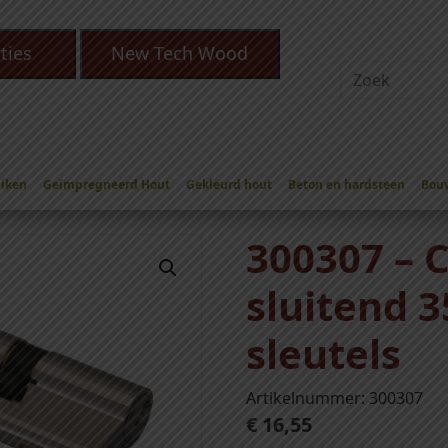
ties
New Tech Wood
Eiken
Geïmpregneerd Hout
Gekleurd hout
Beton en hardsteen
Bou
nder) sloten
/
Cilinder gelijk sluitend 35/35 met 3 sleutels
/ 300307 –
300307 – C
sluitend 
sleutels
Artikelnummer: 300307
€
16,55