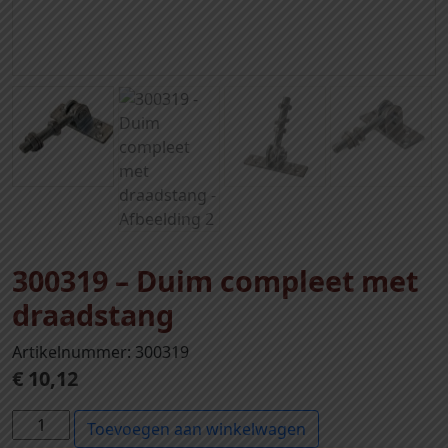
300319 – Duim compleet met
draadstang
Artikelnummer: 300319
€
10,12
3
Toevoegen aan winkelwagen
0