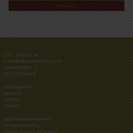
Meer info
T
06 - 25 32 32 34
E
info@houthandeltilburg.nl
Houtsestraat 117
5011 XH Tilburg
Klantenservice
Retouren
Klachten
Contact
Algemene voorwaarden
Privacy verklaring
Zakelijk account aanvragen