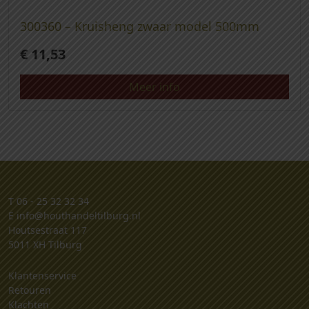
300360 – Kruisheng zwaar model 500mm
€
11,53
Meer info
T
06 - 25 32 32 34
E
info@houthandeltilburg.nl
Houtsestraat 117
5011 XH Tilburg
Klantenservice
Retouren
Klachten