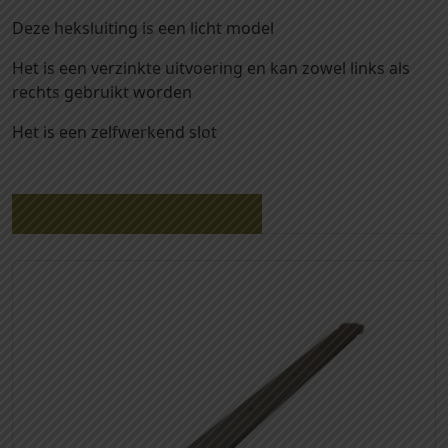
-
Deze heksluiting is een licht model
H
e
Het is een verzinkte uitvoering en kan zowel links als
k
rechts gebruikt worden
s
Het is een zelfwerkend slot
l
u
i
t
Gerelateerde producten
i
n
g
a
a
n
t
a
l