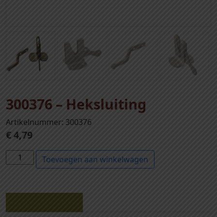
300376 – Heksluiting
Artikelnummer: 300376
€
4,79
3
Toevoegen aan winkelwagen
0
0
3
7
Beschrijving
6