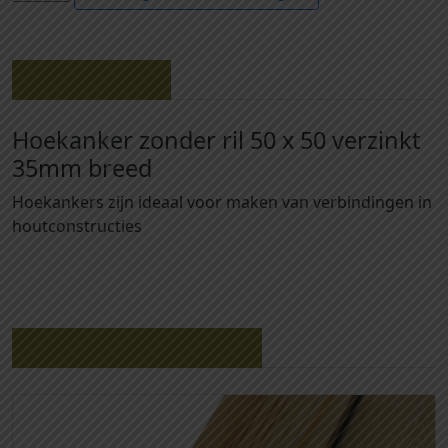
0
0
5
0
Beschrijving
1
-
Hoekanker zonder ril 50 x 50 verzinkt
H
35mm breed
o
e
Hoekankers zijn ideaal voor maken van verbindingen in
k
houtconstructies
a
n
k
e
r
Gerelateerde producten
z
o
n
d