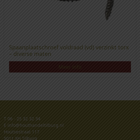
Spaanplaatschroef voldraad (vd) verzinkt torx
– diverse maten
Meer info
T
06 - 25 32 32 34
E
info@houthandeltilburg.nl
Houtsestraat 117
5011 XH Tilburg