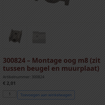
300824 – Montage oog m8 (zit
tussen beugel en muurplaat)
Artikelnummer: 300824
€
2,01
3
Toevoegen aan winkelwagen
0
0