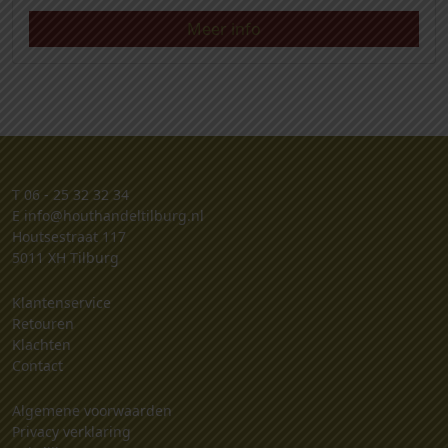
Meer info
T
06 - 25 32 32 34
E
info@houthandeltilburg.nl
Houtsestraat 117
5011 XH Tilburg
Klantenservice
Retouren
Klachten
Contact
Algemene voorwaarden
Privacy verklaring