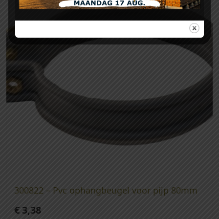
300822 – Pvc ophangbeugel voor pijp 80mm
€
3,38