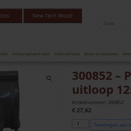
ties
New Tech Wood
Eiken
Geïmpregneerd Hout
Gekleurd hout
Beton en hardsteen
Bou
en
/
Pvc mastgoot uitloop 125mm rubber
/ 300852 – Pvc mastgoot 
300852 – 
uitloop 1
Artikelnummer: 300852
€
27,62
3
Toevoegen aan 
0