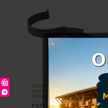
300862 – Pvc mastgoot
gootbeugelhouder (om op
10
dakbeschot te schroeven)
€
9,51