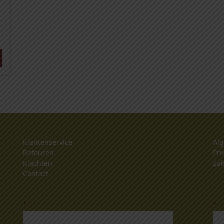
Klantenservice
Al
Retouren
Pri
Klachten
Zak
Contact
.
.