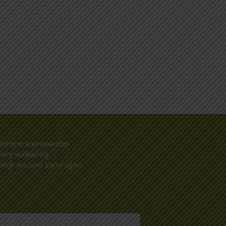
gemene voorwaarden
vacy verklaring
elijk account aanvragen