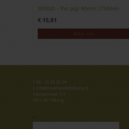
300820 – Pvc pijp 80mm 2750mm
€
15,81
Meer info
T
06 - 25 32 32 34
E
info@houthandeltilburg.nl
Houtsestraat 117
5011 XH Tilburg
.