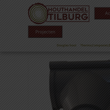
Ac
Projecten
Douglas hout
Thermo,Composiet,
Winkel
/
Toebehoren
/
PVC en Zink
/
PVC artikel