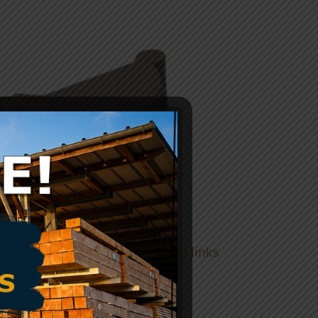
300854 – Pvc mastgoot eindkap links
125mm rubber
€
5,24