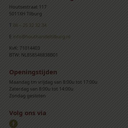
Houtsestraat 117
5011XH Tilburg
T
06 – 25 32 32 34
E
info@houthandeltilburg.nl
KvK: 71014403
BTW: NL858546838B01
Openingstijden
Maandag tm vrijdag van 8:00u tot 17:00u
Zaterdag van 8:00u tot 14:00u
Zondag gesloten
Volg ons via