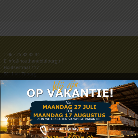
T
06 - 25 32 32 34
E
info@houthandeltilburg.nl
Houtsestraat 117
5011 XH Tilburg
Klantenservice
Retouren
Klachten
Contact
Algemene voorwaarden
Privacy verklaring
Zakelijk account aanvragen