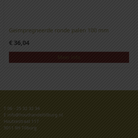
Geïmpregneerde ronde palen 100 mm
€
36,04
Meer info
T
06 - 25 32 32 34
E
info@houthandeltilburg.nl
Houtsestraat 117
5011 XH Tilburg