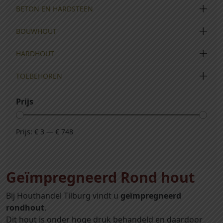
BETON EN HARDSTEEN
BOUWHOUT
HARDHOUT
TOEBEHOREN
Prijs
Prijs:
€ 3
—
€ 748
Geïmpregneerd Rond hout
Bij Houthandel Tilburg vindt u
geïmpregneerd
rondhout
.
Dit hout is onder hoge druk behandeld en daardoor