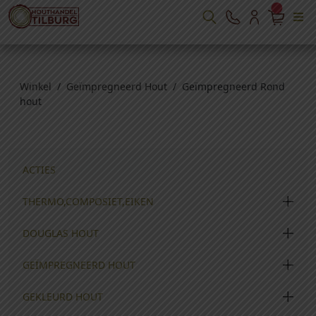
Winkel
/
Geïmpregneerd Hout
/ Geïmpregneerd Rond
hout
ACTIES
THERMO,COMPOSIET,EIKEN
DOUGLAS HOUT
GEÏMPREGNEERD HOUT
GEKLEURD HOUT