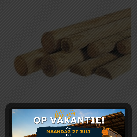
Geïmpregneerde ronde palen 80 mm
€
10,81
From: