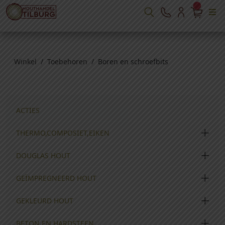
Winkel
/
Toebehoren
/ Boren en schroefbits
ACTIES
THERMO,COMPOSIET,EIKEN
DOUGLAS HOUT
GEÏMPREGNEERD HOUT
GEKLEURD HOUT
BETON EN HARDSTEEN