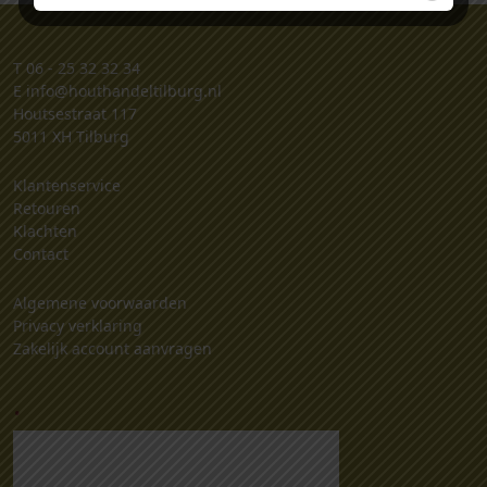
T
06 - 25 32 32 34
E
info@houthandeltilburg.nl
Houtsestraat 117
5011 XH Tilburg
Klantenservice
Retouren
Klachten
Contact
Algemene voorwaarden
Privacy verklaring
Zakelijk account aanvragen
.