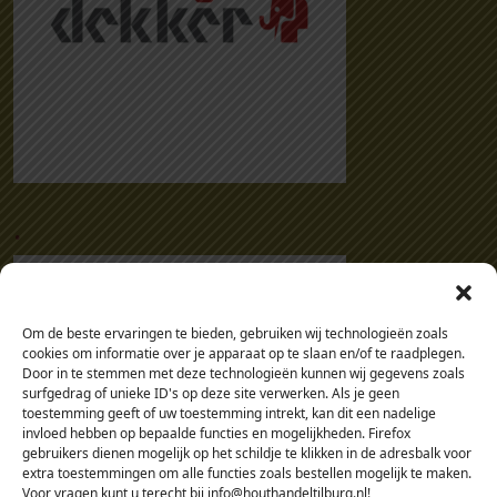
.
Om de beste ervaringen te bieden, gebruiken wij technologieën zoals
cookies om informatie over je apparaat op te slaan en/of te raadplegen.
Door in te stemmen met deze technologieën kunnen wij gegevens zoals
surfgedrag of unieke ID's op deze site verwerken. Als je geen
toestemming geeft of uw toestemming intrekt, kan dit een nadelige
invloed hebben op bepaalde functies en mogelijkheden. Firefox
gebruikers dienen mogelijk op het schildje te klikken in de adresbalk voor
extra toestemmingen om alle functies zoals bestellen mogelijk te maken.
Voor vragen kunt u terecht bij info@houthandeltilburg.nl!