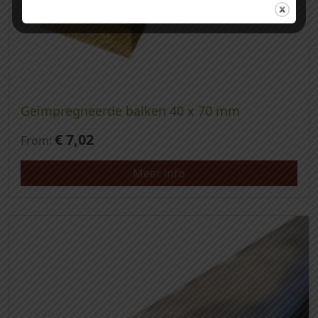
Geïmpregneerde balken 40 x 70 mm
€
7,02
From:
Meer info