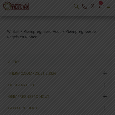
Winkel
/
Geïmpregneerd Hout
/ Geïmpregneerde
Regels en Ribben
ACTIES
THERMO,COMPOSIET,EIKEN
DOUGLAS HOUT
GEÏMPREGNEERD HOUT
GEKLEURD HOUT