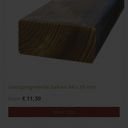
Geïmpregneerde balken 44 x 95 mm
€
11,39
From:
Meer info