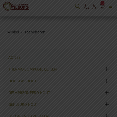
Winkel
/ Toebehoren
ACTIES
THERMO,COMPOSIET,EIKEN
DOUGLAS HOUT
GEÏMPREGNEERD HOUT
GEKLEURD HOUT
BETON EN HARDSTEEN