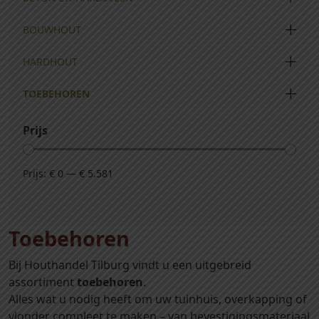
BOUWHOUT
HARDHOUT
TOEBEHOREN
Prijs
Prijs:
€ 0
—
€ 5.581
Toebehoren
Bij Houthandel Tilburg vindt u een uitgebreid
assortiment
toebehoren
.
Alles wat u nodig heeft om uw tuinhuis, overkapping of
vlonder compleet te maken – van bevestigingsmateriaal