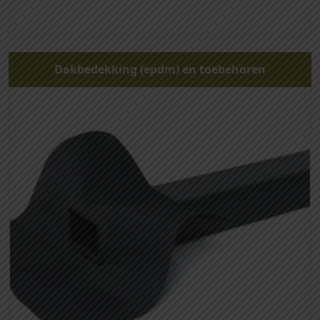
Dakbedekking (epdm) en toebehoren