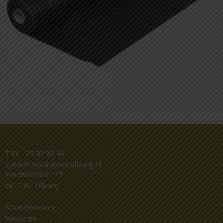
T
06 - 25 32 32 34
E
info@houthandeltilburg.nl
Houtsestraat 117
5011 XH Tilburg
Klantenservice
Retouren