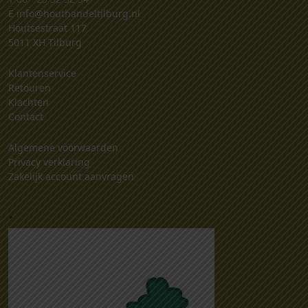
E
info@houthandeltilburg.nl
Houtsestraat 117
5011 XH Tilburg
Klantenservice
Retouren
Klachten
Contact
Algemene voorwaarden
Privacy verklaring
Zakelijk account aanvragen
.