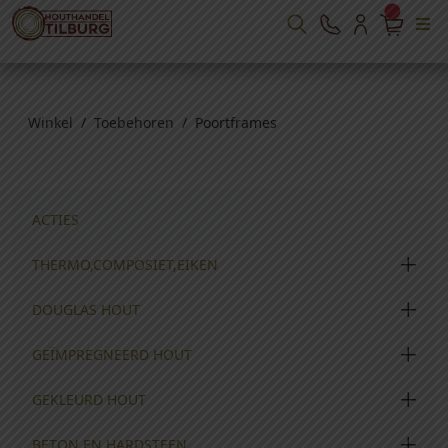
Winkel
/
Toebehoren
/ Poortframes
ACTIES
THERMO,COMPOSIET,EIKEN
DOUGLAS HOUT
GEÏMPREGNEERD HOUT
GEKLEURD HOUT
BETON EN HARDSTEEN