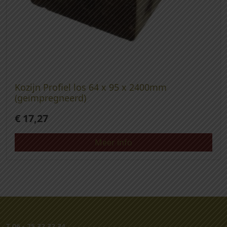
Kozijn Profiel los 64 x 95 x 2400mm
(geïmpregneerd)
€
17,27
Meer info
T
06 - 25 32 32 34