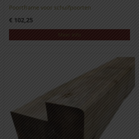
Poortframe voor schuifpoorten
€
102,25
Meer info