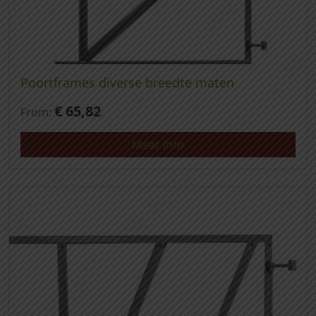
Poortframes diverse breedte maten
€
65,82
From:
Meer info