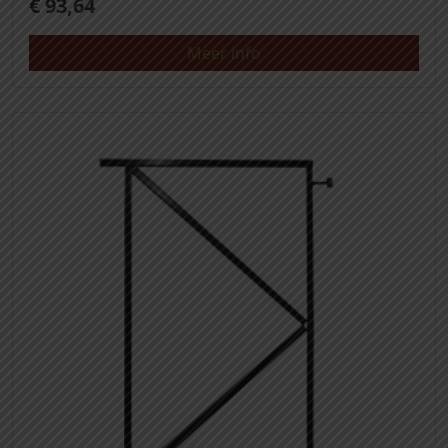
€
93,64
Meer info