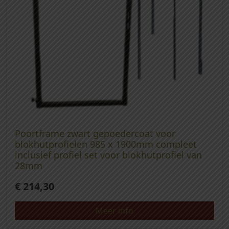
Poortframe zwart gepoedercoat voor
blokhutprofielen 985 x 1900mm compleet
inclusief profiel set voor blokhutprofiel van
28mm
€
214,30
Meer info