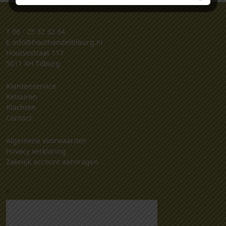
T
06 - 25 32 32 34
E
info@houthandeltilburg.nl
Houtsestraat 117
5011 XH Tilburg
Klantenservice
Retouren
Klachten
Contact
Algemene voorwaarden
Privacy verklaring
Zakelijk account aanvragen
.