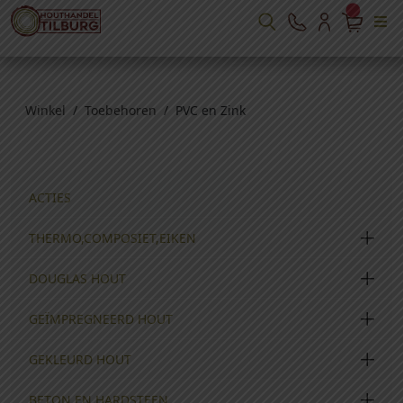
Winkel
/
Toebehoren
/ PVC en Zink
ACTIES
THERMO,COMPOSIET,EIKEN
DOUGLAS HOUT
GEÏMPREGNEERD HOUT
GEKLEURD HOUT
BETON EN HARDSTEEN