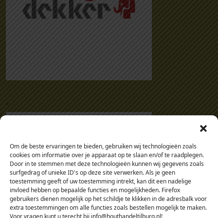
.
Om de beste ervaringen te bieden, gebruiken wij technologieën zoals
cookies om informatie over je apparaat op te slaan en/of te raadplegen.
Door in te stemmen met deze technologieën kunnen wij gegevens zoals
surfgedrag of unieke ID's op deze site verwerken. Als je geen
toestemming geeft of uw toestemming intrekt, kan dit een nadelige
invloed hebben op bepaalde functies en mogelijkheden. Firefox
gebruikers dienen mogelijk op het schildje te klikken in de adresbalk voor
extra toestemmingen om alle functies zoals bestellen mogelijk te maken.
Voor vragen kunt u terecht bij info@houthandeltilburg.nl!