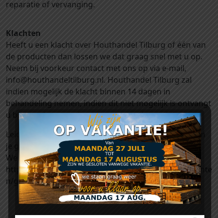
reparatie of vervanging.
Klachten
Heeft u een klacht over Houthandel Tilburg of één van
de producten dan lossen we dat graag snel met u op.
Neem bij voorkeur contact met ons op via e-mail,
info@houthandeltilburg.nl. Houthandel Tilburg zal
indien mogelijk de klacht binnen 14 dagen in
behandeling nemen, indien dit niet mogelijk is ontvangt
u binnen deze termijn een ontvangstbevestiging.
Leidt dit niet tot een oplossing, dan is het mogelijk om
je geschil aan te melden voor bemiddeling via
WebwinkelKeur via
https://www.webwinkelkeur.nl/kennisbank/consumente
n/geschil.