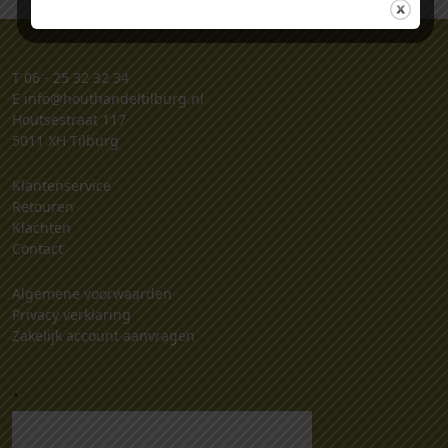
T
06 - 25 32 32 34
E
info@houthandeltilburg.nl
Houtsestraat 117
5011 XH Tilburg
Klantenservice
Retouren
Klachten
Contact
Algemene voorwaarden
Privacy verklaring
Zakelijk account aanvragen
.