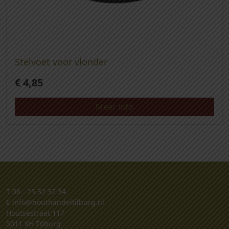
Stelvoet voor vlonder
€
4,85
Meer info
T
06 - 25 32 32 34
E
info@houthandeltilburg.nl
Houtsestraat 117
5011 XH Tilburg