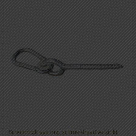
Schommelhaak met schroefdraad verzinkt