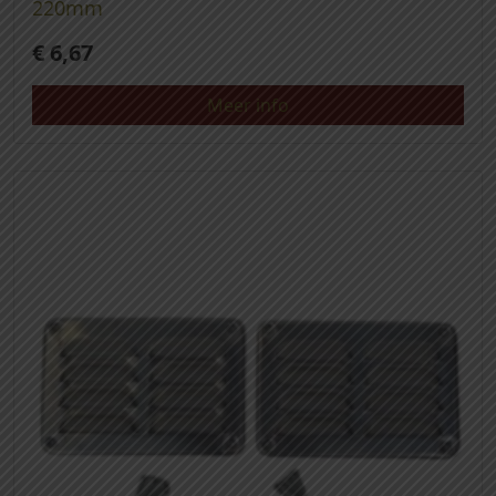
220mm
€
6,67
Meer info