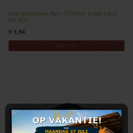
Anti worteldoek Rol = 2100mm breed ( prijs
per M1)
€
1,94
Meer info