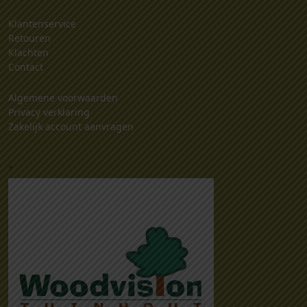
Klantenservice
Retouren
Klachten
Contact
Algemene voorwaarden
Privacy verklaring
Zakelijk account aanvragen
.