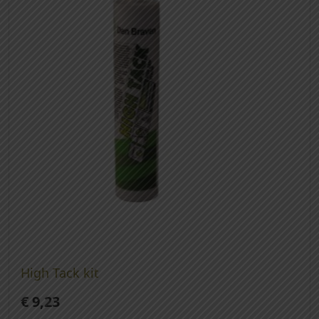
High Tack kit
€
9,23