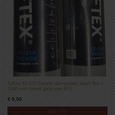
Taftex EX-210 Facade dampopen zwart Rol =
1500 mm breed (prijs per M1)
€
9,50
Meer info