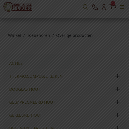
Winkel
/
Toebehoren
/ Overige producten
ACTIES
THERMO,COMPOSIET,EIKEN
DOUGLAS HOUT
GEÏMPREGNEERD HOUT
GEKLEURD HOUT
BETON EN HARDSTEEN