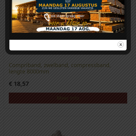
Compriband, zwelband, compressband,
lengte 8000mm
€
18,57
Meer info