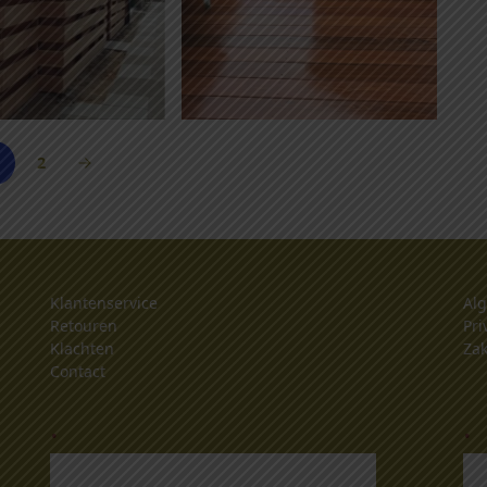
2
Klantenservice
Al
Retouren
Pri
Klachten
Zak
Contact
.
.