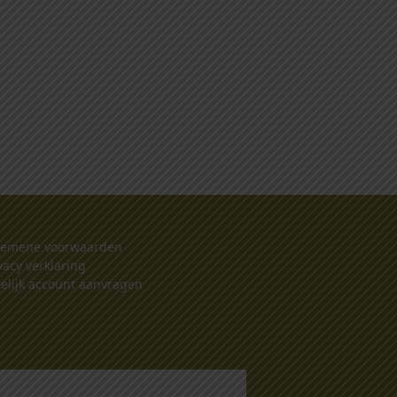
gemene voorwaarden
vacy verklaring
elijk account aanvragen