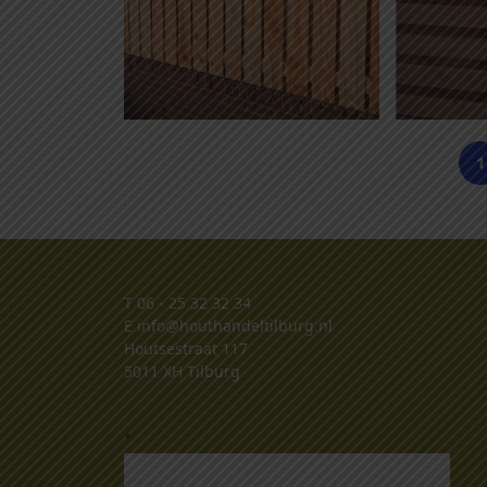
1
T
06 - 25 32 32 34
E
info@houthandeltilburg.nl
Houtsestraat 117
5011 XH Tilburg
.