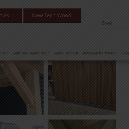
ties
New Tech Wood
Eiken
Geïmpregneerd Hout
Gekleurd hout
Beton en hardsteen
Bou