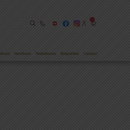
whout
Hardhout
Toebehoren
Boxpallets
Contact