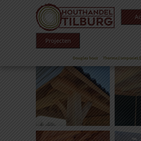
Ac
Projecten
Douglas hout
Thermo,Composiet,