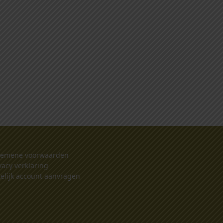
gemene voorwaarden
vacy verklaring
elijk account aanvragen