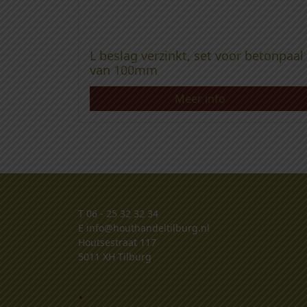
L beslag verzinkt, set voor betonpaal
van 100mm
Meer info
T
06 - 25 32 32 34
E
info@houthandeltilburg.nl
Houtsestraat 117
5011 XH Tilburg
.