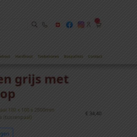
whout
Hardhout
Toebehoren
Boxpallets
Contact
en grijs met
kop
aal 100 x 100 x 2800mm
€
34,40
s (tussenpaal)
agen