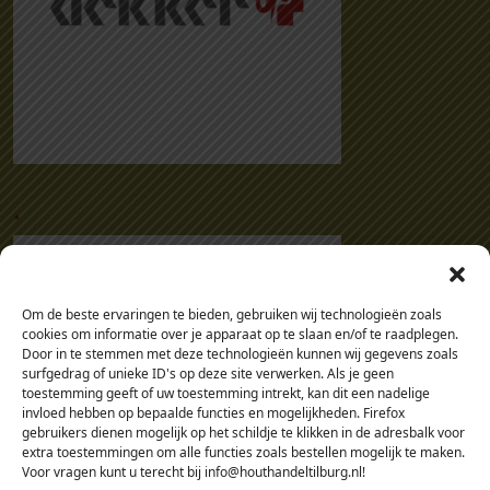
.
Om de beste ervaringen te bieden, gebruiken wij technologieën zoals
cookies om informatie over je apparaat op te slaan en/of te raadplegen.
Door in te stemmen met deze technologieën kunnen wij gegevens zoals
surfgedrag of unieke ID's op deze site verwerken. Als je geen
toestemming geeft of uw toestemming intrekt, kan dit een nadelige
invloed hebben op bepaalde functies en mogelijkheden. Firefox
gebruikers dienen mogelijk op het schildje te klikken in de adresbalk voor
extra toestemmingen om alle functies zoals bestellen mogelijk te maken.
Voor vragen kunt u terecht bij info@houthandeltilburg.nl!