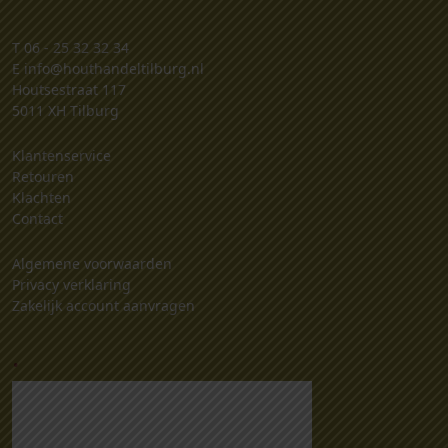
T
06 - 25 32 32 34
E
info@houthandeltilburg.nl
Houtsestraat 117
5011 XH Tilburg
Klantenservice
Retouren
Klachten
Contact
Algemene voorwaarden
Privacy verklaring
Zakelijk account aanvragen
.