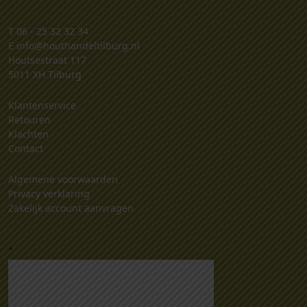
T
06 - 25 32 32 34
E
info@houthandeltilburg.nl
Houtsestraat 117
5011 XH Tilburg
Klantenservice
Retouren
Klachten
Contact
Algemene voorwaarden
Privacy verklaring
Zakelijk account aanvragen
.