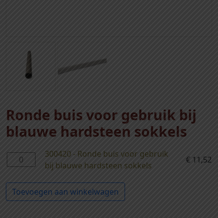
Ronde buis voor gebruik bij
blauwe hardsteen sokkels
300420 - Ronde buis voor gebruik
3
€
11,52
bij blauwe hardsteen sokkels
0
0
Toevoegen aan winkelwagen
4
2
0