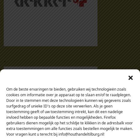
.
Om de beste ervaringen te bieden, gebruiken wij technologieën zoals
cookies om informatie over je apparaat op te slaan en/of te raadplegen.
Door in te stemmen met deze technologieën kunnen wij gegevens zoals
surfgedrag of unieke ID's op deze site verwerken. Als je geen
toestemming geeft of uw toestemming intrekt, kan dit een nadelige
invloed hebben op bepaalde functies en mogelijkheden. Firefox
gebruikers dienen mogelijk op het schildje te klikken in de adresbalk voor
extra toestemmingen om alle functies zoals bestellen mogelijk te maken.
Voor vragen kunt u terecht bij info@houthandeltilburg.nl!