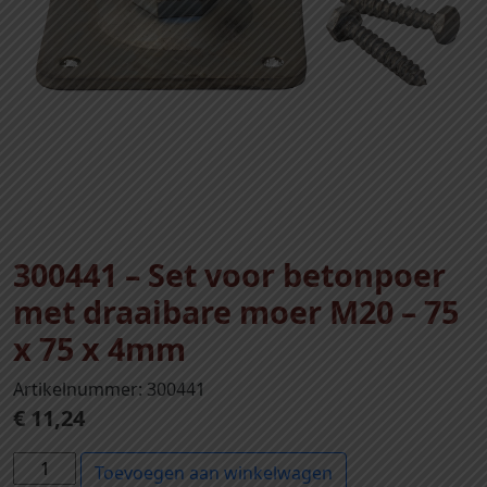
300441 – Set voor betonpoer
met draaibare moer M20 – 75
x 75 x 4mm
Artikelnummer: 300441
€
11,24
3
Toevoegen aan winkelwagen