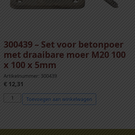
300439 – Set voor betonpoer
met draaibare moer M20 100
x 100 x 5mm
Artikelnummer: 300439
€
12,31
3
Toevoegen aan winkelwagen
0
0
4
3
9