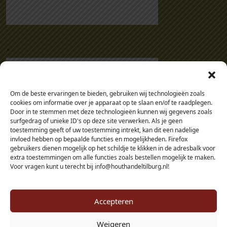
2
5
0
.
0
m
m
a
a
Om de beste ervaringen te bieden, gebruiken wij technologieën zoals
cookies om informatie over je apparaat op te slaan en/of te raadplegen.
n
Door in te stemmen met deze technologieën kunnen wij gegevens zoals
t
surfgedrag of unieke ID's op deze site verwerken. Als je geen
a
toestemming geeft of uw toestemming intrekt, kan dit een nadelige
invloed hebben op bepaalde functies en mogelijkheden. Firefox
l
gebruikers dienen mogelijk op het schildje te klikken in de adresbalk voor
extra toestemmingen om alle functies zoals bestellen mogelijk te maken.
Voor vragen kunt u terecht bij info@houthandeltilburg.nl!
Accepteren
Weigeren