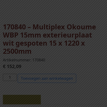
170840 – Multiplex Okoume
WBP 15mm exterieurplaat
wit gespoten 15 x 1220 x
2500mm
Artikelnummer: 170840
€
152,09
1
Toevoegen aan winkelwagen
7
0
8
4
Beschrijving
0