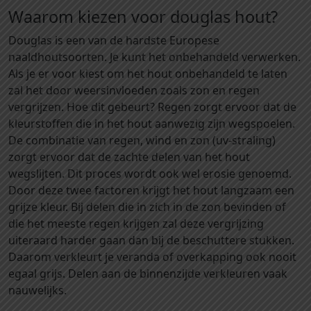
d
Waarom kiezen voor douglas hout?
9
3
Douglas is een van de hardste Europese
x
naaldhoutsoorten. Je kunt het onbehandeld verwerken.
1
Als je er voor kiest om het hout onbehandeld te laten
4
zal het door weersinvloeden zoals zon en regen
3
vergrijzen. Hoe dit gebeurt? Regen zorgt ervoor dat de
x
kleurstoffen die in het hout aanwezig zijn wegspoelen.
4
De combinatie van regen, wind en zon (uv-straling)
0
zorgt ervoor dat de zachte delen van het hout
0
wegslijten. Dit proces wordt ook wel erosie genoemd.
0
Door deze twee factoren krijgt het hout langzaam een
m
grijze kleur. Bij delen die in zich in de zon bevinden of
m
die het meeste regen krijgen zal deze vergrijzing
a
uiteraard harder gaan dan bij de beschuttere stukken.
a
Daarom verkleurt je veranda of overkapping ook nooit
n
egaal grijs. Delen aan de binnenzijde verkleuren vaak
t
nauwelijks.
a