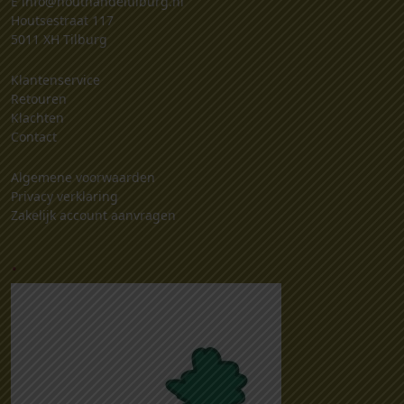
E
info@houthandeltilburg.nl
Houtsestraat 117
5011 XH Tilburg
Klantenservice
Retouren
Klachten
Contact
Algemene voorwaarden
Privacy verklaring
Zakelijk account aanvragen
.