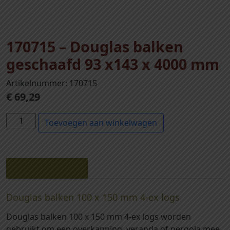
170715 – Douglas balken
geschaafd 93 x143 x 4000 mm
Artikelnummer: 170715
€
69,29
1
Toevoegen aan winkelwagen
7
0
7
1
Beschrijving
5
-
Douglas balken 100 x 150 mm 4-ex logs
D
Douglas balken 100 x 150 mm 4-ex logs worden
o
gebruikt om een overkapping, veranda of pergola mee
u