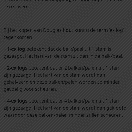
te realiseren.
g
l
a
s
Bij het kopen van Douglas hout kunt u de term ‘ex log’
b
tegenkomen
a
–
1-ex log
betekent dat de balk/paal uit 1 stam is
l
gezaagd. Het hart van de stam zit dan in de balk/paal.
k
e
–
2-ex logs
betekent dat er 2 balken/palen uit 1 stam
n
zijn gezaagd. Het hart van de stam wordt dan
g
gehalveerd en deze balken/palen worden zo minder
e
gevoelig voor scheuren.
s
c
–
4-ex logs
betekent dat er 4 balken/palen uit 1 stam
h
zijn gezaagd. Het hart van de stam wordt dan gekloofd
a
waardoor deze balken/palen minder zullen scheuren.
a
f