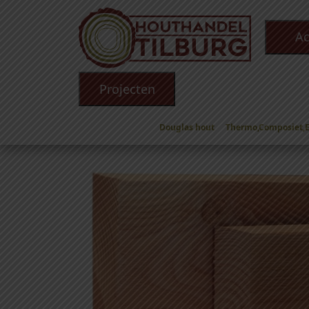
Ac
Projecten
Douglas hout
Thermo,Composiet,
Winkel
/
Douglas hout
/
Douglas Balken
/
Dougl