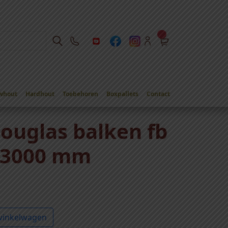
whout
Hardhout
Toebehoren
Boxpallets
Contact
000 mm
douglas balken fb
x 3000 mm
winkelwagen