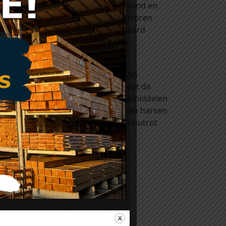
spoelen. De combinatie van regen, wind en
 erosie genoemd. Door deze twee factoren
n krijgen zal deze vergrijzing uiteraard
l grijs. Delen aan de binnenzijde
n. Kijk eens bij onze rubriek ‘verf en
naturel
(kleurloos) of
lariks
(verdiept de
 komen. Het zijn houtverduurzamingsmiddelen
egen de invloeden van licht, weer en harsen
ntasting van hout door blauw- en houtrot
ezet worden.