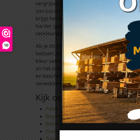
vergrijzen. Hoe dit gebeurt? Regen zorgt er
zon (uv-straling) zorgt ervoor dat de zacht
krijgt het hout langzaam een grijze kleur. Bi
harder gaan dan bij de beschuttere stukken.
verkleuren vaak nauwelijks.
Als je dit (natuurlijke) proces van vergrijzin
10
beitsen’, te vinden onder het kopje ‘toebeho
kleur van het hout). Het gebruik van deze 
en het is een decoratieve bescherming tegen
en beschermen uw mooie hout tegen uv-stral
verwekkende schimmels voorkomt. Het aanbr
Kijk ook eens bij:
Palen
Regels en ribben
Balken
Profielplanken
Tuinschermen en afdeklatten