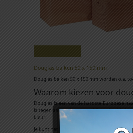
Beschrijving
Douglas balken 50 x 150 mm
Douglas balken 50 x 150 mm worden o.a. toe
Waarom kiezen voor doug
Douglas is een van de hardste Europese naa
is tegen aantastingen van bijvoorbeeld vir
kleur.
Je kunt het onbehandeld verwerken. Als je e