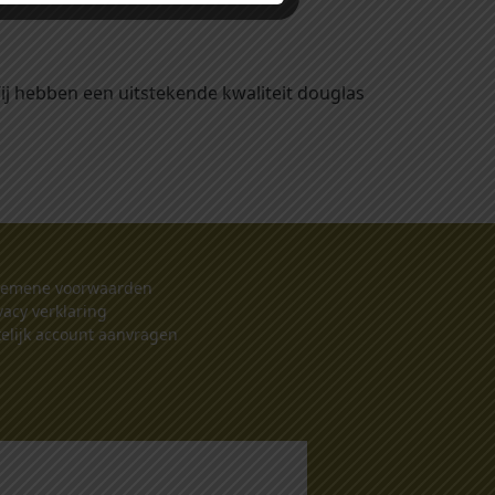
Wij hebben een uitstekende kwaliteit douglas
gemene voorwaarden
vacy verklaring
elijk account aanvragen