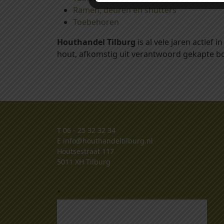
Ramen, deuren en shutters
Toebehoren
Houthandel Tilburg
is al vele jaren actief
hout, afkomstig uit verantwoord gekapte bo
T
06 - 25 32 32 34
E
info@houthandeltilburg.nl
Houtsestraat 117
5011 XH Tilburg
.