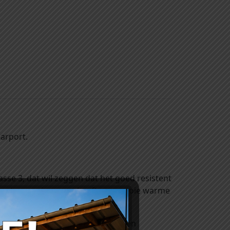
arport.
se 3, dat wil zeggen dat het goed resistent
uitentoepassingen en heeft een mooie warme
r weersinvloeden zoals zon en regen