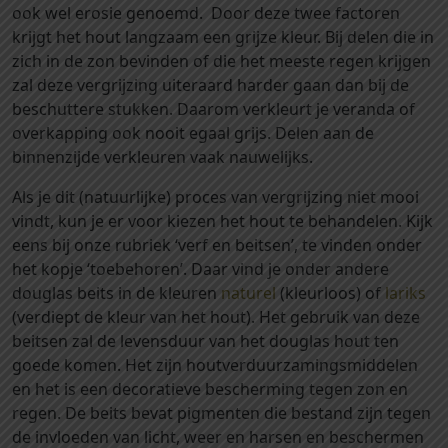
ook wel erosie genoemd. Door deze twee factoren
0
krijgt het hout langzaam een grijze kleur. Bij delen die in
x
zich in de zon bevinden of die het meeste regen krijgen
6
zal deze vergrijzing uiteraard harder gaan dan bij de
0
beschuttere stukken. Daarom verkleurt je veranda of
0
overkapping ook nooit egaal grijs. Delen aan de
0
binnenzijde verkleuren vaak nauwelijks.
m
m
Als je dit (natuurlijke) proces van vergrijzing niet mooi
a
vindt, kun je er voor kiezen het hout te behandelen. Kijk
a
eens bij onze rubriek ‘verf en beitsen’, te vinden onder
n
het kopje ‘toebehoren’. Daar vind je onder andere
t
douglas beits in de kleuren
naturel
(kleurloos) of
lariks
a
(verdiept de kleur van het hout). Het gebruik van deze
l
beitsen zal de levensduur van het douglas hout ten
goede komen. Het zijn houtverduurzamingsmiddelen
en het is een decoratieve bescherming tegen zon en
regen. De beits bevat pigmenten die bestand zijn tegen
de invloeden van licht, weer en harsen en beschermen