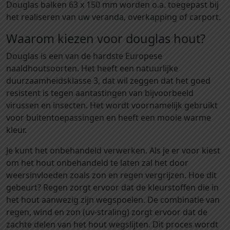
Douglas balken 63 x 150 mm worden o.a. toegepast bij
o
het realiseren van uw veranda, overkapping of carport.
u
g
Waarom kiezen voor douglas hout?
l
a
Douglas is een van de hardste Europese
s
naaldhoutsoorten. Het heeft een natuurlijke
b
duurzaamheidsklasse 3, dat wil zeggen dat het goed
a
resistent is tegen aantastingen van bijvoorbeeld
l
virussen en insecten. Het wordt voornamelijk gebruikt
k
voor buitentoepassingen en heeft een mooie warme
e
kleur.
n
Je kunt het onbehandeld verwerken. Als je er voor kiest
f
om het hout onbehandeld te laten zal het door
b
weersinvloeden zoals zon en regen vergrijzen. Hoe dit
6
gebeurt? Regen zorgt ervoor dat de kleurstoffen die in
3
het hout aanwezig zijn wegspoelen. De combinatie van
x
regen, wind en zon (uv-straling) zorgt ervoor dat de
1
zachte delen van het hout wegslijten. Dit proces wordt
5