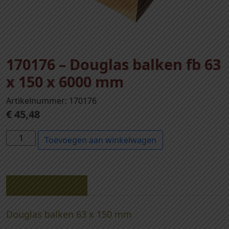
170176 – Douglas balken fb 63
x 150 x 6000 mm
Artikelnummer: 170176
€
45,48
1
Toevoegen aan winkelwagen
7
0
1
7
Beschrijving
6
-
Douglas balken 63 x 150 mm
D