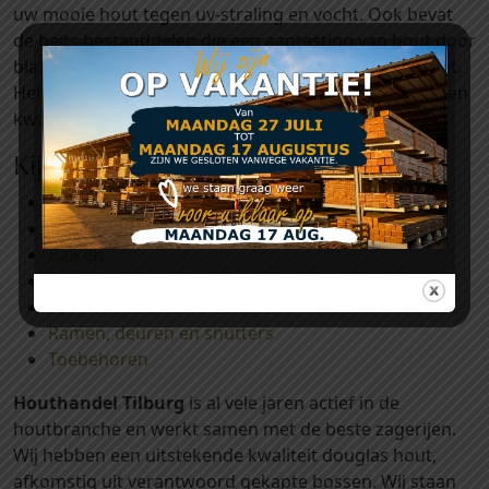
uw mooie hout tegen uv-straling en vocht. Ook bevat
de beits bestanddelen die een aantasting van hout door
blauw- en houtrot verwekkende schimmels voorkomt.
Het aanbrengen is vrij eenvoudig, de beits kan met een
kwast opgezet worden.
Kijk ook eens bij:
Palen
Regels en ribben
Balken
Profielplanken
Tuinschermen en afdeklatten
Ramen, deuren en shutters
Toebehoren
Houthandel Tilburg
is al vele jaren actief in de
houtbranche en werkt samen met de beste zagerijen.
Wij hebben een uitstekende kwaliteit douglas hout,
afkomstig uit verantwoord gekapte bossen. Wij staan