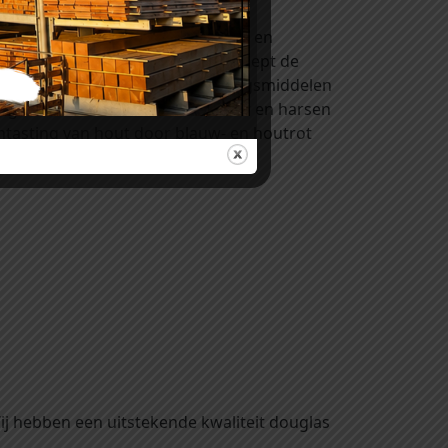
n. Kijk eens bij onze rubriek ‘verf en
naturel
(kleurloos) of
lariks
(verdiept de
 komen. Het zijn houtverduurzamingsmiddelen
egen de invloeden van licht, weer en harsen
ntasting van hout door blauw- en houtrot
ezet worden.
Wij hebben een uitstekende kwaliteit douglas