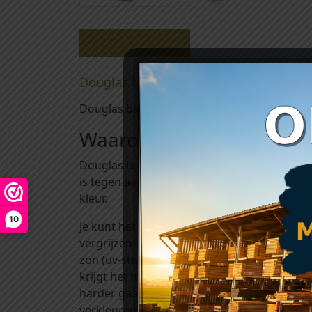
Beschrijving
Douglas balken 70 x 200 mm
Douglas balken 70 x 200 mm worden o.a. toe
Waarom kiezen voor doug
Douglas is een van de hardste Europese naa
is tegen aantastingen van bijvoorbeeld vir
kleur.
10
Je kunt het onbehandeld verwerken. Als je e
vergrijzen. Hoe dit gebeurt? Regen zorgt er
zon (uv-straling) zorgt ervoor dat de zacht
krijgt het hout langzaam een grijze kleur. Bi
harder gaan dan bij de beschuttere stukken.
verkleuren vaak nauwelijks.