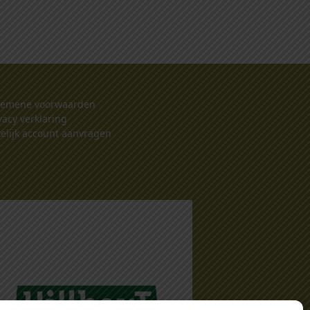
gemene voorwaarden
vacy verklaring
elijk account aanvragen