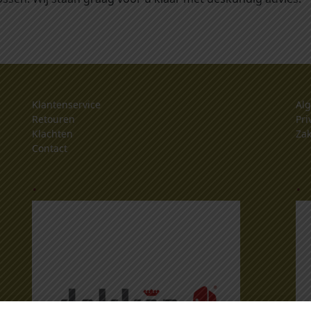
Klantenservice
Al
Retouren
Pri
Klachten
Zak
Contact
.
.