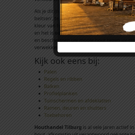
Als je dit (natuurlijke) proces van vergrijzin
beitsen’, te vinden onder het kopje ‘toebeho
kleur van het hout). Het gebruik van deze 
en het is een decoratieve bescherming tegen
en beschermen uw mooie hout tegen uv-stral
verwekkende schimmels voorkomt. Het aanbr
Kijk ook eens bij:
Palen
Regels en ribben
Balken
Profielplanken
Tuinschermen en afdeklatten
Ramen, deuren en shutters
Toebehoren
Houthandel Tilburg
is al vele jaren actief
hout, afkomstig uit verantwoord gekapte bo