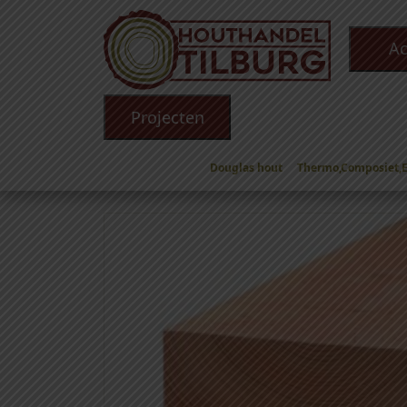
Ac
Projecten
Douglas hout
Thermo,Composiet,
Winkel
/
Douglas hout
/
Douglas Balken
/
Dougl