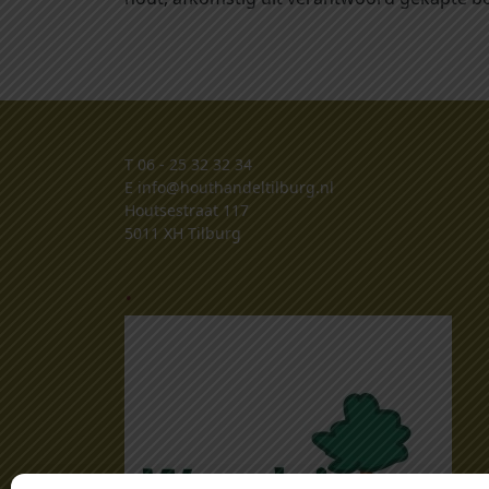
T
06 - 25 32 32 34
E
info@houthandeltilburg.nl
Houtsestraat 117
5011 XH Tilburg
.