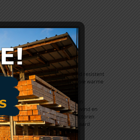
arport.
se 3, dat wil zeggen dat het goed resistent
uitentoepassingen en heeft een mooie warme
r weersinvloeden zoals zon en regen
spoelen. De combinatie van regen, wind en
 erosie genoemd. Door deze twee factoren
n krijgen zal deze vergrijzing uiteraard
l grijs. Delen aan de binnenzijde