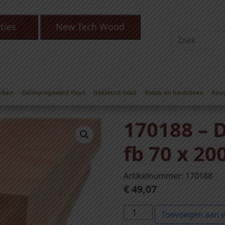
ties
New Tech Wood
Eiken
Geïmpregneerd Hout
Gekleurd hout
Beton en hardsteen
Bou
as balken 70 x 200 mm
/ 170188 – Douglas balken fb 70 x 200 x 4
170188 – 
fb 70 x 2
Artikelnummer: 170188
€
49,07
1
Toevoegen aan 
7