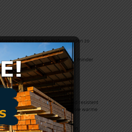
halveerd en deze balken/palen worden zo
ekloofd waardoor deze balken/palen minder
se 3, dat wil zeggen dat het goed resistent
uitentoepassingen en heeft een mooie warme
r weersinvloeden zoals zon en regen