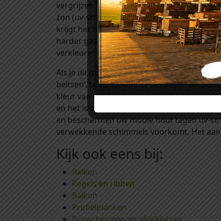
vergrijzen. Hoe dit gebeurt? Regen zorgt er
zon (uv-straling) zorgt ervoor dat de zacht
krijgt het hout langzaam een grijze kleur. Bi
harder gaan dan bij de beschuttere stukken.
verkleuren vaak nauwelijks.
Als je dit (natuurlijke) proces van vergrijzin
beitsen’, te vinden onder het kopje ‘toebeho
kleur van het hout). Het gebruik van deze 
en het is een decoratieve bescherming tegen
en beschermen uw mooie hout tegen uv-stral
verwekkende schimmels voorkomt. Het aanbr
Kijk ook eens bij:
Balken
Regels en ribben
Balken
Profielplanken
Tuinschermen en afdeklatten