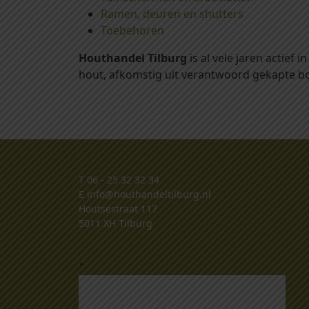
Ramen, deuren en shutters
Toebehoren
Houthandel Tilburg
is al vele jaren actief
hout, afkomstig uit verantwoord gekapte bo
T
06 - 25 32 32 34
E
info@houthandeltilburg.nl
Houtsestraat 117
5011 XH Tilburg
.