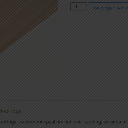
1
Toevoegen aan 
7
0
7
6
5
-
D
o
u
g
l
a
s
p
a
4-ex logs
a
ex logs is een mooie paal om een overkapping, veranda of b
l