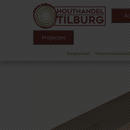
Ac
Projecten
Douglas hout
Thermo,Composiet,
Winkel
/
Douglas hout
/
Douglas Palen
/
Dougla