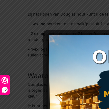
Bij het kopen van Douglas hout kunt u de t
–
1-ex log
betekent dat de balk/paal uit 1 st
–
2-ex logs
betekent dat er 2 balken/palen u
minder gevoelig voor scheuren.
–
4-ex logs
betekent dat er 4 balken/palen u
zullen scheuren.
Waarom kiezen voor doug
Douglas is een van de hardste Europese naa
is tegen aantastingen van bijvoorbeeld vir
10
kleur.
Je kunt het onbehandeld verwerken. Als je e