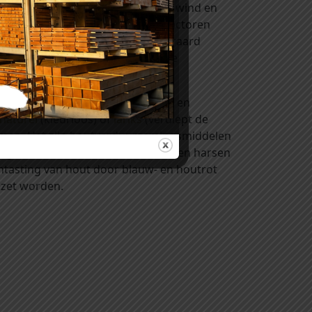
spoelen. De combinatie van regen, wind en
 erosie genoemd. Door deze twee factoren
n krijgen zal deze vergrijzing uiteraard
l grijs. Delen aan de binnenzijde
n. Kijk eens bij onze rubriek ‘verf en
naturel
(kleurloos) of
lariks
(verdiept de
 komen. Het zijn houtverduurzamingsmiddelen
egen de invloeden van licht, weer en harsen
ntasting van hout door blauw- en houtrot
ezet worden.