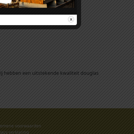
Wij hebben een uitstekende kwaliteit douglas
gemene voorwaarden
vacy verklaring