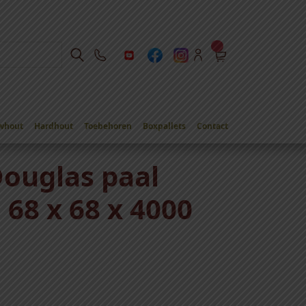
whout
Hardhout
Toebehoren
Boxpallets
Contact
000 mm
Douglas paal
68 x 68 x 4000