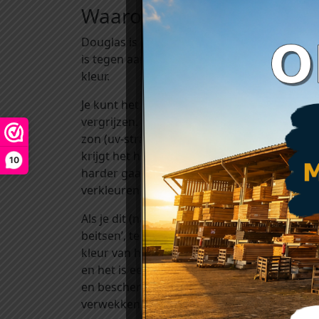
Waarom kiezen voor doug
Douglas is een van de hardste Europese naa
is tegen aantastingen van bijvoorbeeld vir
kleur.
Je kunt het onbehandeld verwerken. Als je e
vergrijzen. Hoe dit gebeurt? Regen zorgt er
zon (uv-straling) zorgt ervoor dat de zacht
krijgt het hout langzaam een grijze kleur. Bi
10
harder gaan dan bij de beschuttere stukken.
verkleuren vaak nauwelijks.
Als je dit (natuurlijke) proces van vergrijzin
beitsen’, te vinden onder het kopje ‘toebeho
kleur van het hout). Het gebruik van deze 
en het is een decoratieve bescherming tegen
en beschermen uw mooie hout tegen uv-stral
verwekkende schimmels voorkomt. Het aanbr