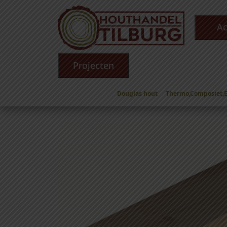
Ac
Projecten
Douglas hout
Thermo,Composiet,
Winkel
/
Douglas hout
/
Douglas Palen
/
Dougla