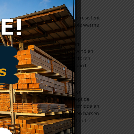
se 3, dat wil zeggen dat het goed resistent
uitentoepassingen en heeft een mooie warme
r weersinvloeden zoals zon en regen
spoelen. De combinatie van regen, wind en
 erosie genoemd. Door deze twee factoren
n krijgen zal deze vergrijzing uiteraard
l grijs. Delen aan de binnenzijde
n. Kijk eens bij onze rubriek ‘verf en
naturel
(kleurloos) of
lariks
(verdiept de
 komen. Het zijn houtverduurzamingsmiddelen
egen de invloeden van licht, weer en harsen
ntasting van hout door blauw- en houtrot
ezet worden.