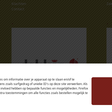
Klachten
Zak
Contact
.
.
s om informatie over je apparaat op te slaan en/of te
s zoals surfgedrag of unieke ID's op deze site verwerken. Als
 invloed hebben op bepaalde functies en mogelijkheden. Firefox
extra toestemmingen om alle functies zoals bestellen mogelijk te