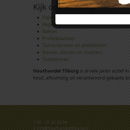
Kijk ook eens bij:
Palen
Regels en ribben
Balken
Profielplanken
Tuinschermen en afdeklatten
Ramen, deuren en shutters
Toebehoren
Houthandel Tilburg
is al vele jaren actief
hout, afkomstig uit verantwoord gekapte bo
T
06 - 25 32 32 34
E
info@houthandeltilburg.nl