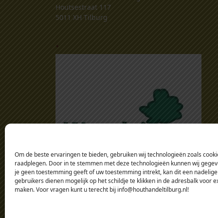
Houtsestraat 117
5011 XH Tilburg
.
Om de beste ervaringen te bieden, gebruiken wij technologieën zoals cookie
raadplegen. Door in te stemmen met deze technologieën kunnen wij gegeven
je geen toestemming geeft of uw toestemming intrekt, kan dit een nadelige
gebruikers dienen mogelijk op het schildje te klikken in de adresbalk voor 
maken. Voor vragen kunt u terecht bij info@houthandeltilburg.nl!