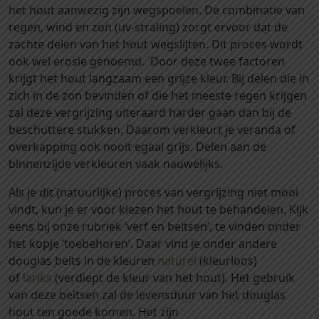
het hout aanwezig zijn wegspoelen. De combinatie van
a
regen, wind en zon (uv-straling) zorgt ervoor dat de
f
zachte delen van het hout wegslijten. Dit proces wordt
d
ook wel erosie genoemd. Door deze twee factoren
6
krijgt het hout langzaam een grijze kleur. Bij delen die in
8
zich in de zon bevinden of die het meeste regen krijgen
x
zal deze vergrijzing uiteraard harder gaan dan bij de
6
beschuttere stukken. Daarom verkleurt je veranda of
8
overkapping ook nooit egaal grijs. Delen aan de
x
binnenzijde verkleuren vaak nauwelijks.
5
0
Als je dit (natuurlijke) proces van vergrijzing niet mooi
0
vindt, kun je er voor kiezen het hout te behandelen. Kijk
0
eens bij onze rubriek ‘verf en beitsen’, te vinden onder
m
het kopje ‘toebehoren’. Daar vind je onder andere
m
douglas beits in de kleuren
naturel
(kleurloos)
a
of
lariks
(verdiept de kleur van het hout). Het gebruik
a
van deze beitsen zal de levensduur van het douglas
n
hout ten goede komen. Het zijn