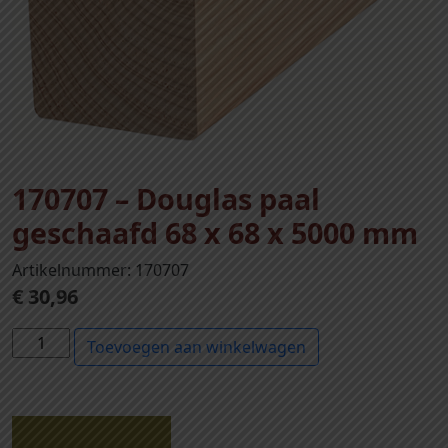
170707 – Douglas paal
geschaafd 68 x 68 x 5000 mm
Artikelnummer: 170707
€
30,96
1
Toevoegen aan winkelwagen
7
0
7
0
Beschrijving