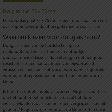
7
-
Douglas paal 75 x 75 mm
D
Een douglas paal 75 x 75 mm is een mooie paal om een
o
overkapping, veranda of pergola mee te realiseren.
u
g
Waarom kiezen voor douglas hout?
l
a
Douglas is een van de hardste Europese
s
naaldhoutsoorten. Het heeft een natuurlijke
p
duurzaamheidsklasse 3, dat wil zeggen dat het goed
a
resistent is tegen aantastingen van bijvoorbeeld
a
virussen en insecten. Het wordt voornamelijk gebruikt
l
voor buitentoepassingen en heeft een mooie warme
g
kleur.
e
Je kunt het onbehandeld verwerken. Als je er voor kiest
s
om het hout onbehandeld te laten zal het door
c
weersinvloeden zoals zon en regen vergrijzen. Hoe dit
h
gebeurt? Regen zorgt ervoor dat de kleurstoffen die in
a