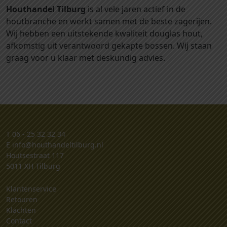
Houthandel Tilburg
is al vele jaren actief in de
houtbranche en werkt samen met de beste zagerijen.
Wij hebben een uitstekende kwaliteit douglas hout,
afkomstig uit verantwoord gekapte bossen. Wij staan
graag voor u klaar met deskundig advies.
T
06 - 25 32 32 34
E
info@houthandeltilburg.nl
Houtsestraat 117
5011 XH Tilburg
Klantenservice
Retouren
Klachten
Contact