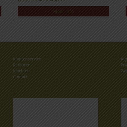
Meer info
Klantenservice
Al
Retouren
Pri
Klachten
Zak
Contact
.
.