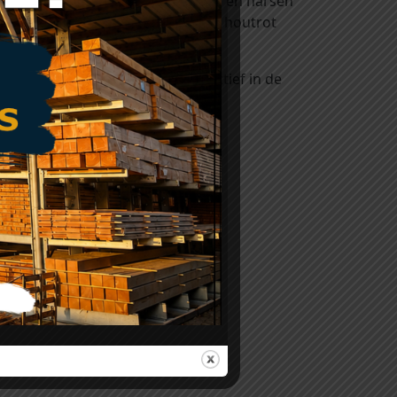
egen de invloeden van licht, weer en harsen
ntasting van hout door blauw- en houtrot
ezet worden.
bossen. Wij zijn al vele jaren actief in de