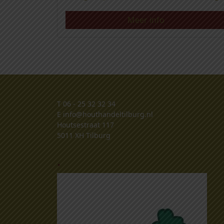
Meer info
T
06 - 25 32 32 34
E
info@houthandeltilburg.nl
Houtsestraat 117
5011 XH Tilburg
.