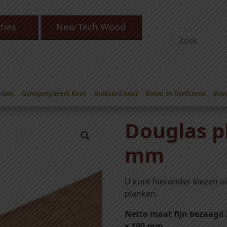
ties
New Tech Wood
Eiken
Geïmpregneerd Hout
Gekleurd hout
Beton en hardsteen
Bou
glas planken 22 x 200 mm
Douglas p
mm
U kunt hieronder kiezen u
planken.
Netto maat fijn bezaagd
x 190 mm