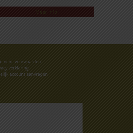
Meer info
gemene voorwaarden
vacy verklaring
elijk account aanvragen