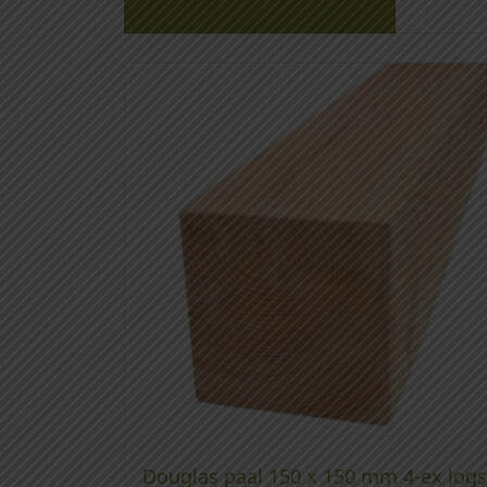
Gerelateerde producten
Douglas paal 150 x 150 mm 4-ex logs