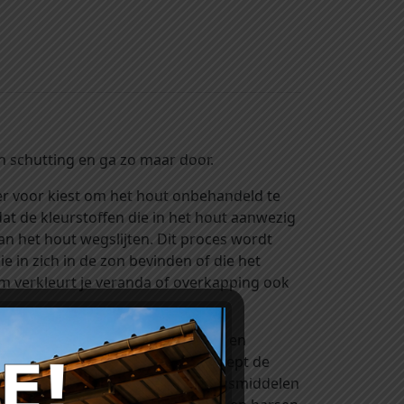
 schutting en ga zo maar door.
er voor kiest om het hout onbehandeld te
at de kleurstoffen die in het hout aanwezig
an het hout wegslijten. Dit proces wordt
e in zich in de zon bevinden of die het
om verkleurt je veranda of overkapping ook
n. Kijk eens bij onze rubriek ‘verf en
aturel (kleurloos) of lariks (verdiept de
 komen. Het zijn houtverduurzamingsmiddelen