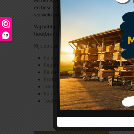
en het is een decoratieve bescherming tegen
en beschermen uw mooie hout tegen uv-stral
verwekkende schimmels voorkomt. Het aanbr
Wij hebben alleen een goede kwaliteit dougla
houtbranche en werken uitsluitend samen m
10
Kijk ook eens bij
Palen
Regels en ribben
Balken
Profielplanken
Tuinschermen en afdeklatten
Ramen, deuren en shutters
Toebehoren