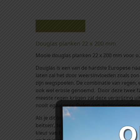
Beschrijving
Douglas planken 22 x 200 mm
Mooie douglas planken 22 x 200 mm voor o.
Douglas is een van de hardste Europese naa
laten zal het door weersinvloeden zoals zon
zijn wegspoelen. De combinatie van regen, w
ook wel erosie genoemd. Door deze twee facto
meeste regen krijgen zal deze vergrijzing 
nooit egaal grijs. Delen aan de binnenzijde 
Als je dit (natuurlijke) proces van vergrijzin
beitsen’, te vinden onder het kopje ‘toebehor
kleur van het hout). Het gebruik van deze 