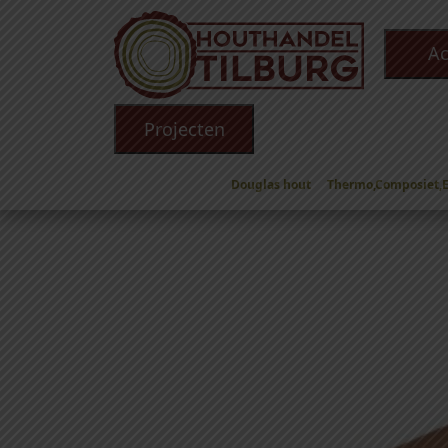
Ac
Projecten
Douglas hout
Thermo,Composiet,
Winkel
/
Douglas hout
/
Douglas Planken
/ Dou