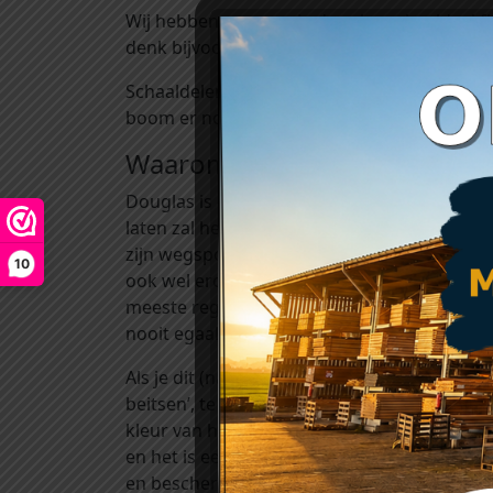
Wij hebben een mooie douglas schaaldeel fb
denk bijvoorbeeld ook eens aan schaaldele
Schaaldelen zijn planken waar de schors van
boom er nog in terug te zien. Schaaldel
Waarom kiezen voor douglas
Douglas is een van de hardste Europese naa
laten zal het door weersinvloeden zoals zon
zijn wegspoelen. De combinatie van regen, w
10
ook wel erosie genoemd. Door deze twee facto
meeste regen krijgen zal deze vergrijzing 
nooit egaal grijs. Delen aan de binnenzijde 
Als je dit (natuurlijke) proces van vergrijzin
beitsen’, te vinden onder het kopje ‘toebeho
kleur van het hout). Het gebruik van deze 
en het is een decoratieve bescherming tegen
en beschermen uw mooie hout tegen uv-stral