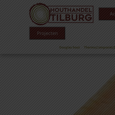
Ac
Projecten
Douglas hout
Thermo,Composiet,
Winkel
/
Douglas hout
/
Douglas Planken
/
Doug