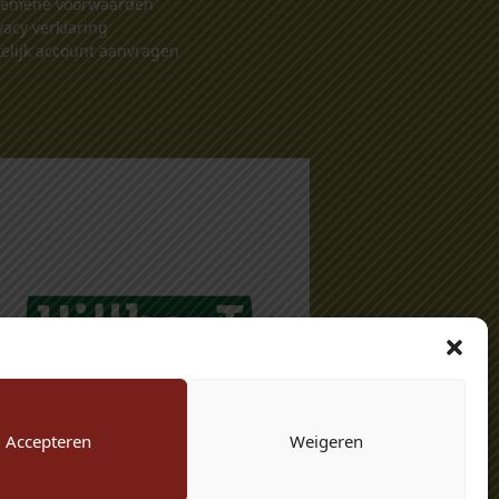
gemene voorwaarden
vacy verklaring
elijk account aanvragen
Accepteren
Weigeren