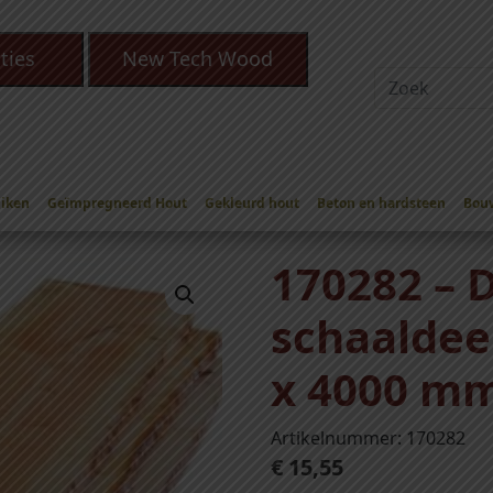
ties
New Tech Wood
Eiken
Geïmpregneerd Hout
Gekleurd hout
Beton en hardsteen
Bou
las schaaldeel fb 20 x 150/220 mm
/ 170282 – Douglas schaaldeel
170282 – 
schaaldeel
x 4000 m
Artikelnummer: 170282
€
15,55