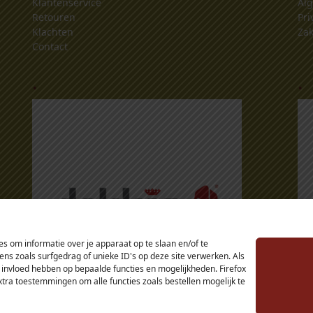
Klantenservice
Al
Retouren
Pri
Klachten
Zak
Contact
.
.
s om informatie over je apparaat op te slaan en/of te
s zoals surfgedrag of unieke ID's op deze site verwerken. Als
 invloed hebben op bepaalde functies en mogelijkheden. Firefox
extra toestemmingen om alle functies zoals bestellen mogelijk te