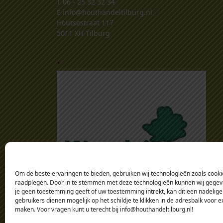
T
06 - 25 32 32 34
E
info@houthandeltilburg.nl
Houtsestraat 117
5011 XH Tilburg
.
Om de beste ervaringen te bieden, gebruiken wij technologieën zoals cookie
raadplegen. Door in te stemmen met deze technologieën kunnen wij gegeven
je geen toestemming geeft of uw toestemming intrekt, kan dit een nadelige
gebruikers dienen mogelijk op het schildje te klikken in de adresbalk voor 
maken. Voor vragen kunt u terecht bij info@houthandeltilburg.nl!