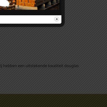
ezet worden.
Wij hebben een uitstekende kwaliteit douglas