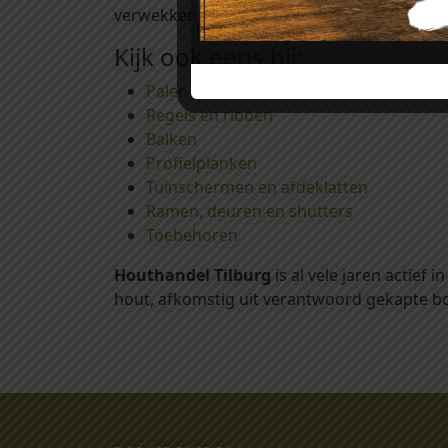
verwekkende schimmels voorkomt. Het aanbr
Kijk ook eens bij:
Palen
Regels en ribben
Balken
Profielplanken
Tuinschermen en afdeklatten
Ramen, deuren en shutters
Toebehoren
Houthandel Tilburg
is al vele jaren actief
hout, afkomstig uit verantwoord gekapte bo