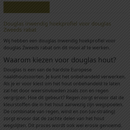
2
9
Beschrijving
7
-
Douglas inwendig hoekprofiel voor douglas
I
Zweeds rabat
n
Wij hebben een douglas inwendig hoekprofiel voor
w
douglas Zweeds rabat om dit mooi af te werken.
e
n
Waarom kiezen voor douglas hout?
d
Douglas is een van de hardste Europese
i
naaldhoutsoorten. Je kunt het onbehandeld verwerken.
g
Als je er voor kiest om het hout onbehandeld te laten
e
zal het door weersinvloeden zoals zon en regen
h
vergrijzen. Hoe dit gebeurt? Regen zorgt ervoor dat de
o
kleurstoffen die in het hout aanwezig zijn wegspoelen.
e
De combinatie van regen, wind en zon (uv-straling)
k
zorgt ervoor dat de zachte delen van het hout
p
wegslijten. Dit proces wordt ook wel erosie genoemd.
r