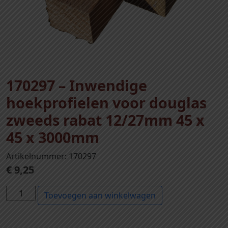
170297 – Inwendige
hoekprofielen voor douglas
zweeds rabat 12/27mm 45 x
45 x 3000mm
Artikelnummer: 170297
€
9,25
1
Toevoegen aan winkelwagen
7
0