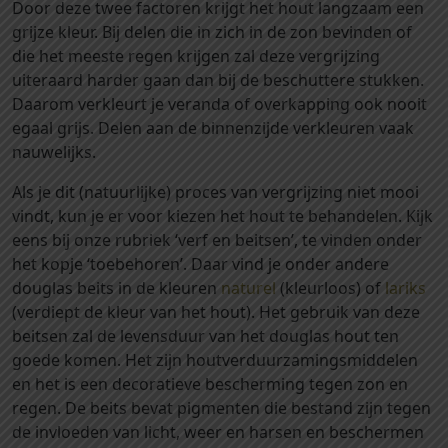
Door deze twee factoren krijgt het hout langzaam een
o
grijze kleur. Bij delen die in zich in de zon bevinden of
f
die het meeste regen krijgen zal deze vergrijzing
i
uiteraard harder gaan dan bij de beschuttere stukken.
e
Daarom verkleurt je veranda of overkapping ook nooit
l
egaal grijs. Delen aan de binnenzijde verkleuren vaak
e
nauwelijks.
n
v
Als je dit (natuurlijke) proces van vergrijzing niet mooi
o
vindt, kun je er voor kiezen het hout te behandelen. Kijk
o
eens bij onze rubriek ‘verf en beitsen’, te vinden onder
r
het kopje ‘toebehoren’. Daar vind je onder andere
d
douglas beits in de kleuren
naturel
(kleurloos) of
lariks
o
(verdiept de kleur van het hout). Het gebruik van deze
u
beitsen zal de levensduur van het douglas hout ten
g
goede komen. Het zijn houtverduurzamingsmiddelen
l
en het is een decoratieve bescherming tegen zon en
a
regen. De beits bevat pigmenten die bestand zijn tegen
s
de invloeden van licht, weer en harsen en beschermen
z