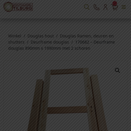
Winkel
/
Douglas hout
/
Douglas Ramen, deuren en
shutters
/
Deurframe douglas
/ 170682 – Deurframe
douglas 890mm x 1990mm met 2 schoren