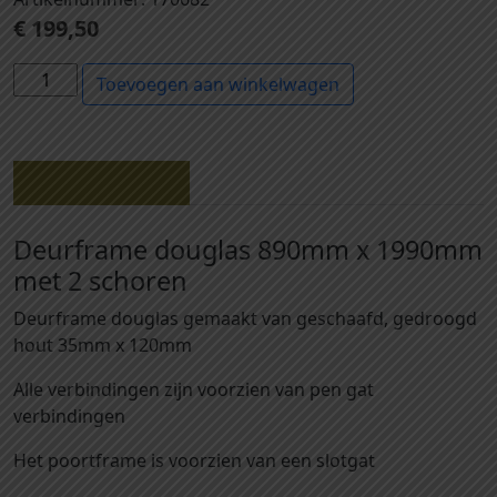
€
199,50
1
Toevoegen aan winkelwagen
7
0
6
8
Beschrijving
2
-
Deurframe douglas 890mm x 1990mm
D
met 2 schoren
e
u
Deurframe douglas gemaakt van geschaafd, gedroogd
r
hout 35mm x 120mm
f
Alle verbindingen zijn voorzien van pen gat
r
verbindingen
a
m
Het poortframe is voorzien van een slotgat
e