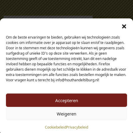
.
Om de beste ervaringen te bieden, gebruiken wij technologieën zoals
cookies om informatie over je apparaat op te slaan en/of te raadplegen.
Door in te stemmen met deze technologieën kunnen wij gegevens zoals
surfgedrag of unieke ID's op deze site verwerken. Als je geen
toestemming geeft of uw toestemming intrekt, kan dit een nadelige
invloed hebben op bepaalde functies en mogelijkheden. Firefox
gebruikers dienen mogelijk op het schildje te klikken in de adresbalk voor
extra toestemmingen om alle functies zoals bestellen mogelijk te maken.
Voor vragen kunt u terecht bij info@houthandeltilburg.nl!
Accepteren
Weigeren
© 2026 - Houthandel Tilburg - alle prijzen zijn inclusief btw, tenzij je als
Cookiebeleid
Privacybeleid
zakelijke klant in je eigen omgeving inlogt.