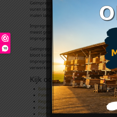
Geïmpregneerd hout is verduurzaamd hout: 
vuren langdurig wordt beschermd tegen aan
malen langer dan bij onbehandeld hout.
Impregneren van hout kan op verschillend
meest grondige manier om hout te impreg
impregneermiddel diep in het hout geperst. 
Geïmpregneerd hout hoeft niet meer behand
10
bloot komen liggen. Daarom adviseren wij 
impregneervloeistof die wij op voorraad he
verwerken.
Kijk ook eens bij:
Balken
Palen
Regels en Ribben
Planken
Profielplanken