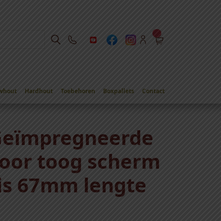
whout
Hardhout
Toebehoren
Boxpallets
Contact
Geïmpregneerde
voor toog scherm
is 67mm lengte