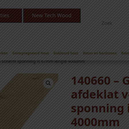
ties
New Tech Wood
Eiken
Geïmpregneerd Hout
Gekleurd hout
Beton en hardsteen
Bou
e Tuinschermen
/
Geïmpregneerde afdeklatten voor schermen
og scherm sponning is 67mm lengte 4000mm
140660 – 
afdeklat 
sponning 
4000mm