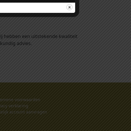
ij hebben een uitstekende kwaliteit
kundig advies.
gemene voorwaarden
vacy verklaring
elijk account aanvragen