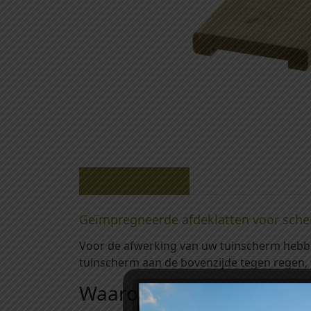
Beschrijving
Geïmpregneerde afdeklatten voor sch
Voor de afwerking van uw tuinscherm hebb
tuinscherm aan de bovenzijde tegen regen,
Waarom kiezen voor geï