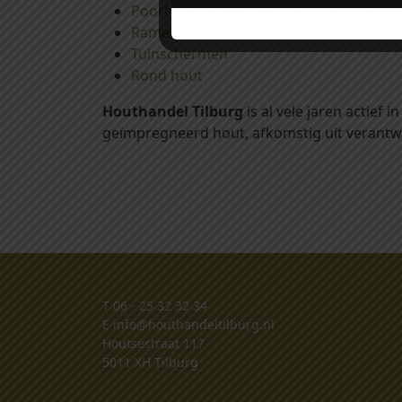
Poorten met stalen frames
Ramen, deuren en shutters
Tuinschermen
Rond hout
Houthandel Tilburg
is al vele jaren actief
geïmpregneerd hout, afkomstig uit verantw
T
06 - 25 32 32 34
E
info@houthandeltilburg.nl
Houtsestraat 117
5011 XH Tilburg