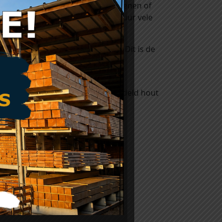
gsmiddel een houtsoort zoals grenen of
riën. Daardoor wordt de levensduur vele
end onder druk geïmpregneerd. Dit is de
hout onttrokken en wordt het
jvoorbeeld de zaagkanten onbehandeld hout
NTK. Dit is een waterdunne
iksklaar en het is erg makkelijk te