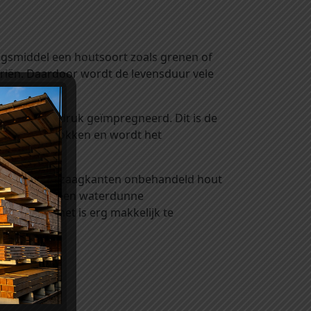
gsmiddel een houtsoort zoals grenen of
riën. Daardoor wordt de levensduur vele
end onder druk geïmpregneerd. Dit is de
hout onttrokken en wordt het
jvoorbeeld de zaagkanten onbehandeld hout
NTK. Dit is een waterdunne
iksklaar en het is erg makkelijk te