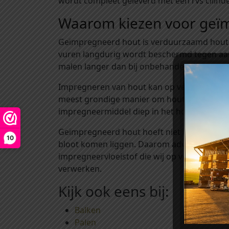
wordt compleet geleverd met een rvs cilinde
Waarom kiezen voor geï
Geïmpregneerd hout is verduurzaamd hout: 
vuren langdurig wordt beschermd tegen aan
malen langer dan bij onbehandeld hout.
Impregneren van hout kan op verschillend
meest grondige manier om hout te impreg
impregneermiddel diep in het hout geperst. 
Geïmpregneerd hout hoeft niet meer behand
10
bloot komen liggen. Daarom adviseren wij 
impregneervloeistof die wij op voorraad he
verwerken.
Kijk ook eens bij:
Balken
Palen