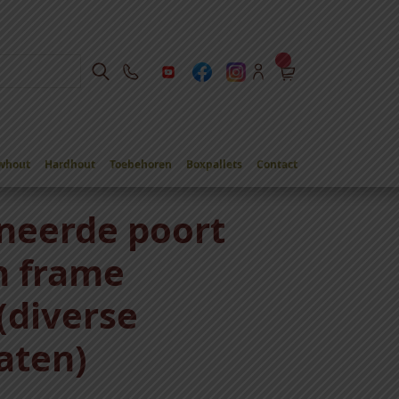
whout
Hardhout
Toebehoren
Boxpallets
Contact
frame compleet (diverse breedtematen)
neerde poort
n frame
(diverse
aten)