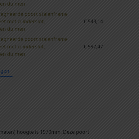
n en duimen
regneerde poort stalenframe
 met cilinderslot,
€
543,14
n en duimen
regneerde poort stalenframe
 met cilinderslot,
€
597,47
n en duimen
agen
ematen) hoogte is 1970mm. Deze poort