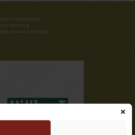
gemene voorwaarden
vacy verklaring
elijk account aanvragen