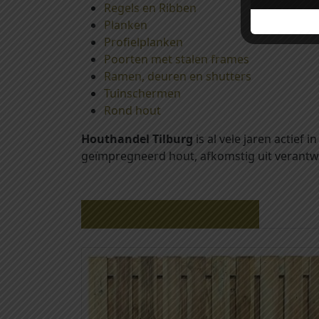
Regels en Ribben
Planken
Profielplanken
Poorten met stalen frames
Ramen, deuren en shutters
Tuinschermen
Rond hout
Houthandel Tilburg
is al vele jaren actief
geïmpregneerd hout, afkomstig uit verantw
Gerelateerde producten