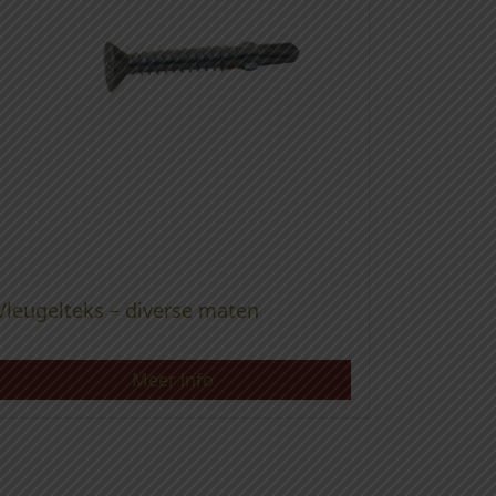
Vleugelteks – diverse maten
Meer info