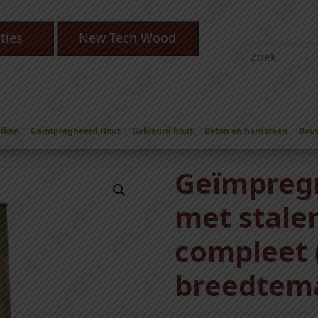
ties
New Tech Wood
Eiken
Geïmpregneerd Hout
Gekleurd hout
Beton en hardsteen
Bou
 Poorten met stalen frames
/ Geïmpregneerde poort met stalen 
Geïmpreg
met stale
compleet 
breedtem