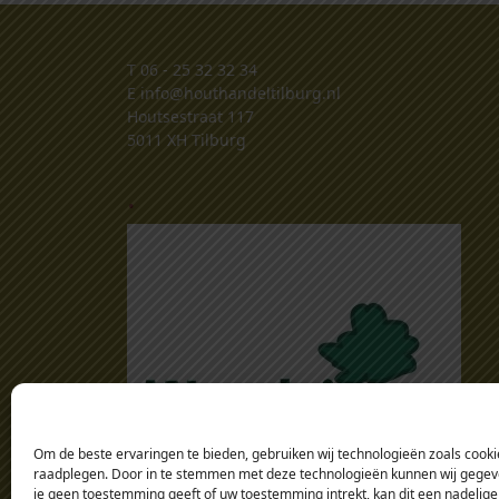
T
06 - 25 32 32 34
E
info@houthandeltilburg.nl
Houtsestraat 117
5011 XH Tilburg
.
Om de beste ervaringen te bieden, gebruiken wij technologieën zoals cookie
raadplegen. Door in te stemmen met deze technologieën kunnen wij gegeven
je geen toestemming geeft of uw toestemming intrekt, kan dit een nadelige