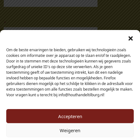
n
t
.
a
l
Om de beste ervaringen te bieden, gebruiken wij technologieën zoals
cookies om informatie over je apparaat op te slaan en/of te raadplegen.
Door in te stemmen met deze technologieën kunnen wij gegevens zoals
surfgedrag of unieke ID's op deze site verwerken. Als je geen
toestemming geeft of uw toestemming intrekt, kan dit een nadelige
invloed hebben op bepaalde functies en mogelijkheden. Firefox
gebruikers dienen mogelijk op het schildje te klikken in de adresbalk voor
extra toestemmingen om alle functies zoals bestellen mogelijk te maken.
Voor vragen kunt u terecht bij info@houthandeltilburg.nl!
Accepteren
Weigeren
© 2026 - Houthandel Tilburg - alle prijzen zijn inclusief btw, tenzij je als