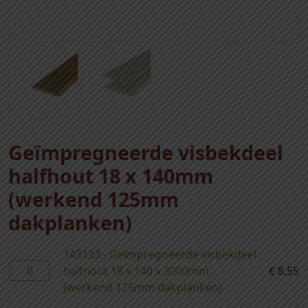
Geïmpregneerde visbekdeel
halfhout 18 x 140mm
(werkend 125mm
dakplanken)
143133 - Geïmpregneerde visbekdeel
1
halfhout 18 x 140 x 3000mm
€
8,55
4
(werkend 125mm dakplanken)
3