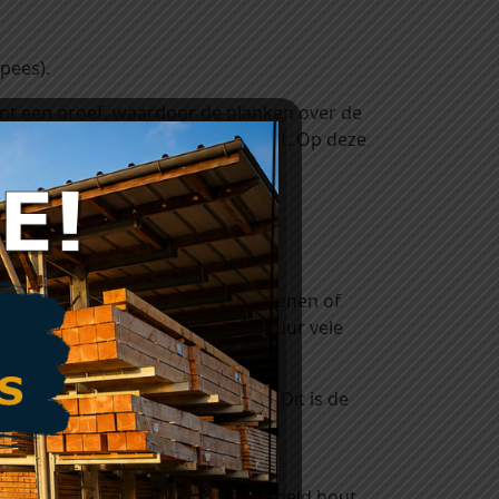
pees).
ant een groef, waardoor de planken over de
ne plank stevig in de andere sluit. Op deze
gsmiddel een houtsoort zoals grenen of
riën. Daardoor wordt de levensduur vele
end onder druk geïmpregneerd. Dit is de
hout onttrokken en wordt het
jvoorbeeld de zaagkanten onbehandeld hout