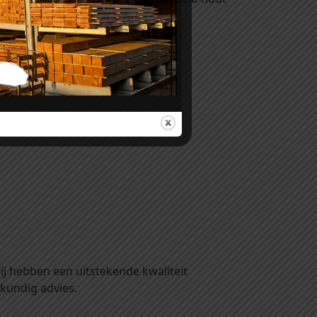
NTK. Dit is een waterdunne
iksklaar en het is erg makkelijk te
ij hebben een uitstekende kwaliteit
kundig advies.