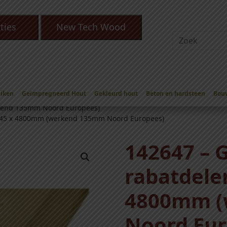
ties
New Tech Wood
Eiken
Geïmpregneerd Hout
Gekleurd hout
Beton en hardsteen
Bou
 Profiel Planken
/
Geïmpregneerd zweeds rabat profiel
/
kend 135mm Noord Europees)
145 x 4800mm (werkend 135mm Noord Europees)
142647 – 
rabatdelen
4800mm (
Noord Eur