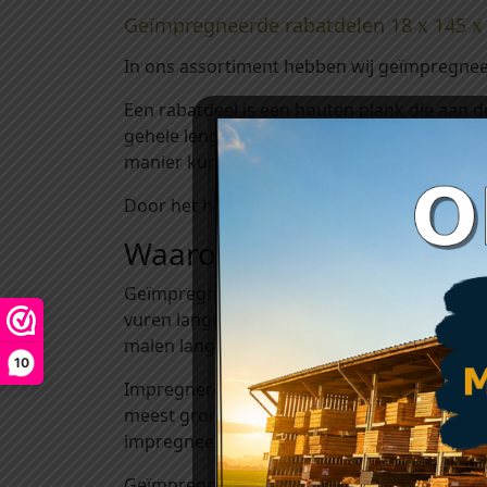
Geïmpregneerde rabatdelen 18 x 145
In ons assortiment hebben wij geïmpregne
Een rabatdeel is een houten plank die aan 
gehele lengte in elkaar geschoven kunnen w
manier kunt u bijvoorbeeld een gevel besc
Door het hout te impregneren zijn deze pla
Waarom kiezen voor geï
Geïmpregneerd hout is verduurzaamd hout: 
vuren langdurig wordt beschermd tegen aan
malen langer dan bij onbehandeld hout.
10
Impregneren van hout kan op verschillend
meest grondige manier om hout te impreg
impregneermiddel diep in het hout geperst. 
Geïmpregneerd hout hoeft niet meer behand