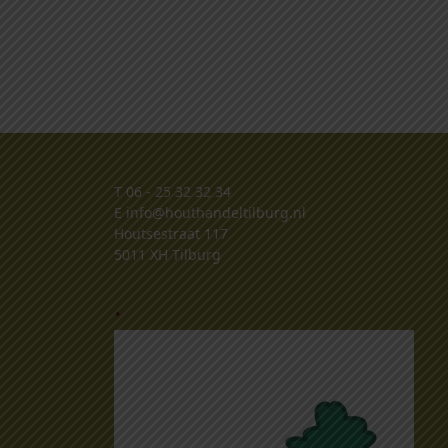
T
06 - 25 32 32 34
E
info@houthandeltilburg.nl
Houtsestraat 117
5011 XH Tilburg
.