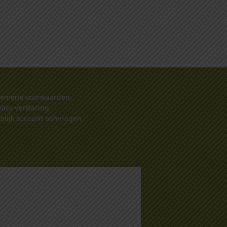
gemene voorwaarden
vacy verklaring
elijk account aanvragen