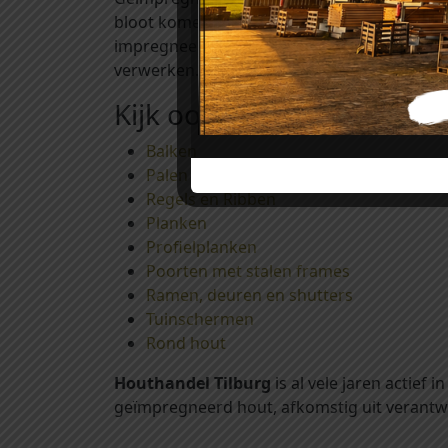
bloot komen liggen. Daarom adviseren wij 
impregneervloeistof die wij op voorraad he
verwerken.
Kijk ook eens bij:
Balken
Palen
Regels en Ribben
Planken
Profielplanken
Poorten met stalen frames
Ramen, deuren en shutters
Tuinschermen
Rond hout
Houthandel Tilburg
is al vele jaren actief
geïmpregneerd hout, afkomstig uit verantw