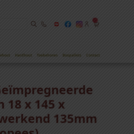
whout
Hardhout
Toebehoren
Boxpallets
Contact
Geïmpregneerde
 18 x 145 x
werkend 135mm
opees)