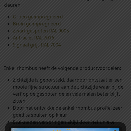
m
kleuren:
m
w
Groen geïmpregneerd
e
Bruin geïmpregneerd
r
Zwart gespoten RAL 9005
k
Antraciet RAL 7016
e
Signaal grijs RAL 7004
n
d
)
Enkel rhombus heeft de volgende productvoordelen:
x
3
Zichtzijde is geborsteld, daardoor ontstaat er een
0
mooie fijne structuur aan de zichtzijde waar bij de
0
verf op de gespoten delen vele malen beter blijft
0
zitten
m
Door het ontwikkelde enkel rhombus profiel zeer
m
goed te spuiten op kleur
g
Stuiknaden verspringen altijd door het unieke
e
enkel rhombus profiel