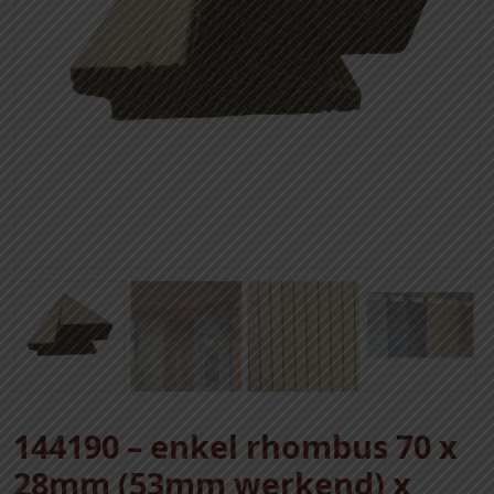
144190 – enkel rhombus 70 x
28mm (53mm werkend) x