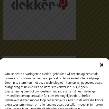
.
Om de beste ervaringen te bieden, gebruiken wij technologieën zoals
cookies om informatie over je apparaat op te slaan en/of te raadplegen.
Door in te stemmen met deze technologieën kunnen wij gegevens zoals
surfgedrag of unieke ID's op deze site verwerken. Als je geen
toestemming geeft of uw toestemming intrekt, kan dit een nadelige
invloed hebben op bepaalde functies en mogelijkheden. Firefox
gebruikers dienen mogelijk op het schildje te klikken in de adresbalk voor
extra toestemmingen om alle functies zoals bestellen mogelijk te maken.
Voor vragen kunt u terecht bij info@houthandeltilburg.nl!