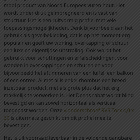
mooi product van Noord Europees vuren hout. Het
l
wordt onder druk geïmpregneerd en is vast van
r
structuur. Het is een ruitvormig profiel met vele
h
toepassingsmogelijkheden. Denk bijvoorbeeld aan het
o
gebruik als gevelbekleding, dat is op het moment erg
m
populair en geeft uw woning, overkapping of schuur
b
een luxe en eigentijdse uitstraling. Ook wordt het
u
gebruikt voor schuttingen en erfafscheidingen, voor
s
wanden in overkappingen en schuren en voor
7
bijvoorbeeld het aftimmeren van een luifel, een balkon
0
of een entree. Al met al is enkel rhombus een breed
x
inzetbaar product, met als grote plus dat het erg
2
makkelijk te verwerken is. Het Deens rabat wordt blind
8
bevestigd en kan zowel horizontaal als verticaal
m
toegepast worden. Onze
vlonderschroef RVS Torx 4,0 x
m
30
is uitermate geschikt om dit profiel mee te
(
bevestigen.
5
3
Het is uit voorraad leverbaar in de volgende gangbare