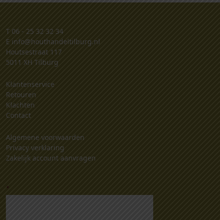
T
06 - 25 32 32 34
E
info@houthandeltilburg.nl
Houtsestraat 117
5011 XH Tilburg
Klantenservice
Retouren
Klachten
Contact
Algemene voorwaarden
Privacy verklaring
Zakelijk account aanvragen
.