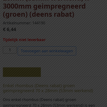
3000mm geimpregneerd
(groen) (deens rabat)
Artikelnummer: 144190
€
6,44
Tijdelijk niet leverbaar
1
Toevoegen aan winkelwagen
4
4
1
9
Beschrijving
0
-
Enkel rhombus (Deens rabat) groen
e
geïmpregneerd 70 x 28mm (53mm werkend)
n
Ons enkel rhombus (Deens rabat) groen
k
geïmpregneerd 70 x 28mm (53mm werkend) is een
e