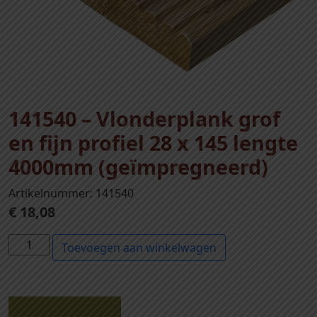
141540 – Vlonderplank grof
en fijn profiel 28 x 145 lengte
4000mm (geïmpregneerd)
Artikelnummer: 141540
€
18,08
1
Toevoegen aan winkelwagen
4
1
5
4
Beschrijving