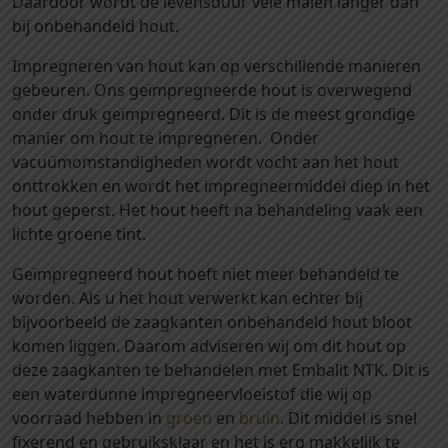
Daardoor wordt de levensduur vele malen langer dan
n
bij onbehandeld hout.
f
Impregneren van hout kan op verschillende manieren
i
gebeuren. Ons geïmpregneerde hout is overwegend
j
onder druk geïmpregneerd. Dit is de meest grondige
n
manier om hout te impregneren. Onder
p
vacuümomstandigheden wordt vocht aan het hout
r
onttrokken en wordt het impregneermiddel diep in het
o
hout geperst. Het hout heeft na behandeling vaak een
f
lichte groene tint.
i
e
Geïmpregneerd hout hoeft niet meer behandeld te
l
worden. Als u het hout verwerkt kan echter bij
2
bijvoorbeeld de zaagkanten onbehandeld hout bloot
8
komen liggen. Daarom adviseren wij om dit hout op
x
deze zaagkanten te behandelen met Embalit NTK. Dit is
1
een waterdunne impregneervloeistof die wij op
4
voorraad hebben in
groen
en
bruin
. Dit middel is snel
5
fixerend en gebruiksklaar en het is erg makkelijk te