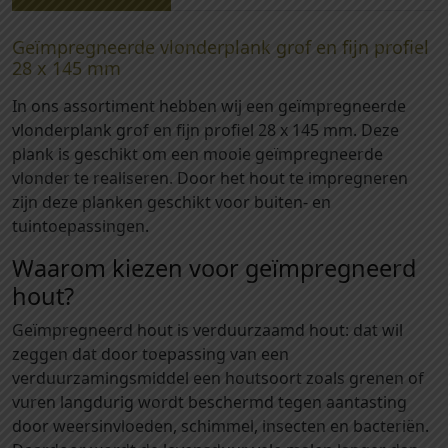
0
-
Geïmpregneerde vlonderplank grof en fijn profiel
V
28 x 145 mm
l
In ons assortiment hebben wij een geïmpregneerde
o
vlonderplank grof en fijn profiel 28 x 145 mm. Deze
n
plank is geschikt om een mooie geïmpregneerde
d
vlonder te realiseren. Door het hout te impregneren
e
zijn deze planken geschikt voor buiten- en
r
tuintoepassingen.
p
l
Waarom kiezen voor geïmpregneerd
a
hout?
n
k
Geïmpregneerd hout is verduurzaamd hout: dat wil
g
zeggen dat door toepassing van een
r
verduurzamingsmiddel een houtsoort zoals grenen of
o
vuren langdurig wordt beschermd tegen aantasting
f
door weersinvloeden, schimmel, insecten en bacteriën.
e