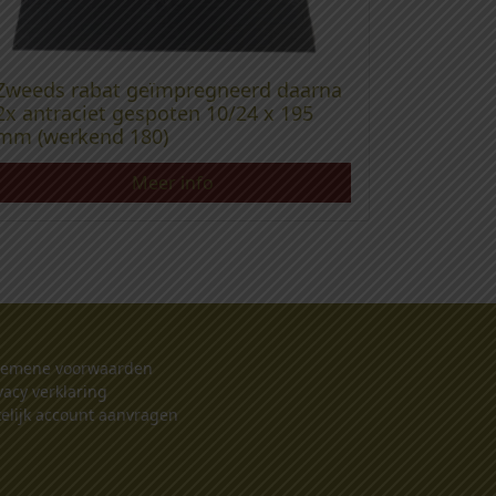
Zweeds rabat geïmpregneerd daarna
2x antraciet gespoten 10/24 x 195
mm (werkend 180)
Meer info
gemene voorwaarden
vacy verklaring
elijk account aanvragen