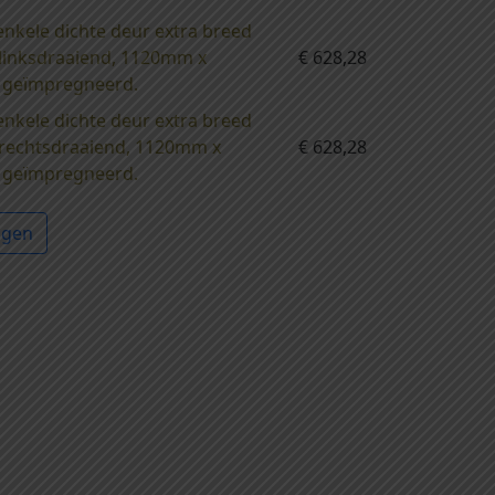
enkele dichte deur extra breed
, linksdraaiend, 1120mm x
€
628,28
 geïmpregneerd.
enkele dichte deur extra breed
n, rechtsdraaiend, 1120mm x
€
628,28
 geïmpregneerd.
agen