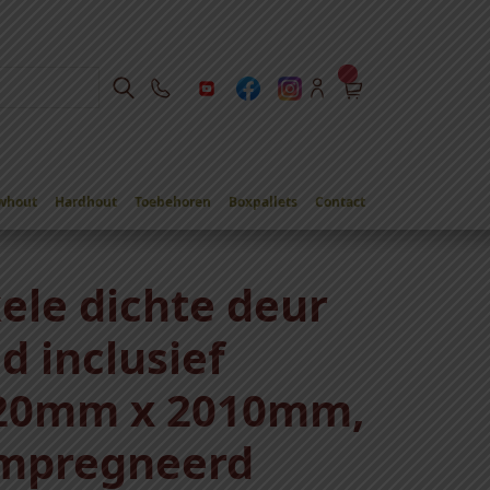
whout
Hardhout
Toebehoren
Boxpallets
Contact
ele dichte deur
d inclusief
120mm x 2010mm,
ïmpregneerd