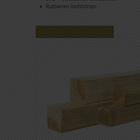
Rubberen tochtstrips
Gerelateerde producten