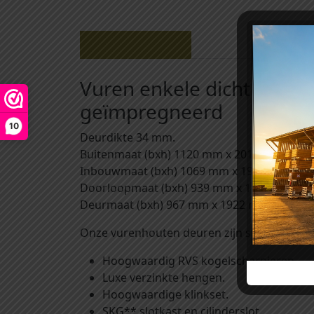
Beschrijving
Vuren enkele dichte deur
geïmpregneerd
10
Deurdikte 34 mm.
Buitenmaat (bxh) 1120 mm x 2010 mm.
Inbouwmaat (bxh) 1069 mm x 1966 mm.
Doorloopmaat (bxh) 939 mm x 1902 mm.
Deurmaat (bxh) 967 mm x 1922 mm.
Onze vurenhouten deuren zijn standaard vo
Hoogwaardig RVS kogelscharnieren.
Luxe verzinkte hengen.
Hoogwaardige klinkset.
SKG** slotkast en cilinderslot.