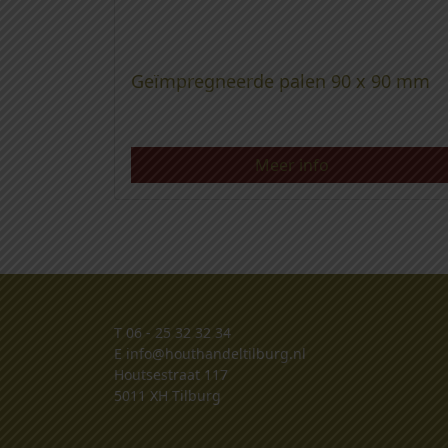
Geïmpregneerde palen 90 x 90 mm
Meer info
T
06 - 25 32 32 34
E
info@houthandeltilburg.nl
Houtsestraat 117
5011 XH Tilburg
.