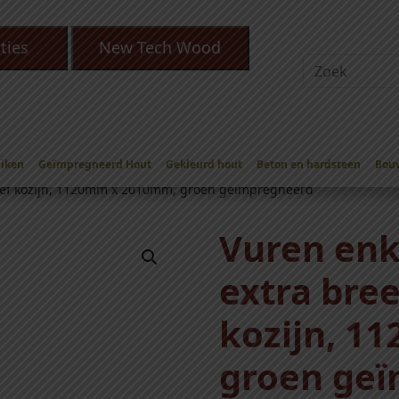
ties
New Tech Wood
Eiken
Geïmpregneerd Hout
Gekleurd hout
Beton en hardsteen
Bou
e Ramen, deuren en shutters
sief kozijn, 1120mm x 2010mm, groen geïmpregneerd
Vuren enk
extra bree
kozijn, 1
groen ge