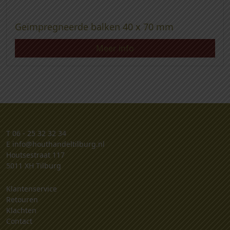
Geïmpregneerde balken 40 x 70 mm
Meer info
T
06 - 25 32 32 34
E
info@houthandeltilburg.nl
Houtsestraat 117
5011 XH Tilburg
Klantenservice
Retouren
Klachten
Contact