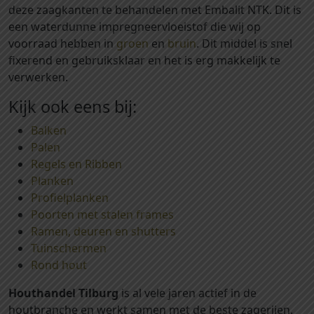
n
a
deze zaagkanten te behandelen met Embalit NTK. Dit is
l
t
a
een waterdunne impregneervloeistof die wij op
a
n
voorraad hebben in
groen
en
bruin
. Dit middel is snel
l
t
fixerend en gebruiksklaar en het is erg makkelijk te
a
verwerken.
l
Kijk ook eens bij:
Balken
Palen
Regels en Ribben
Planken
Profielplanken
Poorten met stalen frames
Ramen, deuren en shutters
Tuinschermen
Rond hout
Houthandel Tilburg
is al vele jaren actief in de
houtbranche en werkt samen met de beste zagerijen.