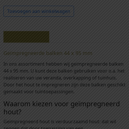
4
9
G
0
Toevoegen aan winkelwagen
0
e
-
4
ï
G
2
m
e
-
p
ï
Beschrijving
G
r
m
e
e
p
Geïmpregneerde balken 44 x 95 mm
ï
g
r
m
n
In ons assortiment hebben wij geïmpregneerde balken
e
p
e
44 x 95 mm. U kunt deze balken gebruiken voor o.a. het
g
r
e
realiseren van uw veranda, overkapping of tuinhuis.
n
e
r
Door het hout te impregneren zijn deze balken geschikt
e
g
d
gemaakt voor tuintoepassingen.
e
n
e
r
e
Waarom kiezen voor geïmpregneerd
b
d
e
hout?
a
e
r
l
b
Geïmpregneerd hout is verduurzaamd hout: dat wil
d
k
a
zeggen dat door toepassing van een