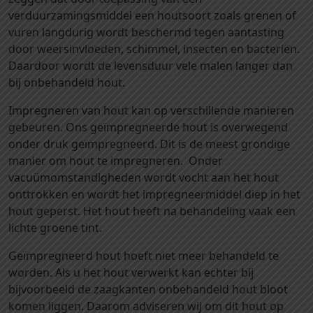
e
e
l
verduurzamingsmiddel een houtsoort zoals grenen of
b
n
k
vuren langdurig wordt beschermd tegen aantasting
a
4
e
door weersinvloeden, schimmel, insecten en bacteriën.
l
4
n
Daardoor wordt de levensduur vele malen langer dan
k
x
4
bij onbehandeld hout.
e
9
4
n
5
Impregneren van hout kan op verschillende manieren
x
4
x
gebeuren. Ons geïmpregneerde hout is overwegend
9
4
2
onder druk geïmpregneerd. Dit is de meest grondige
5
x
5
manier om hout te impregneren. Onder
x
9
0
vacuümomstandigheden wordt vocht aan het hout
3
5
0
onttrokken en wordt het impregneermiddel diep in het
0
x
m
hout geperst. Het hout heeft na behandeling vaak een
0
4
m
lichte groene tint.
0
2
a
m
0
Geïmpregneerd hout hoeft niet meer behandeld te
a
m
0
worden. Als u het hout verwerkt kan echter bij
n
a
m
bijvoorbeeld de zaagkanten onbehandeld hout bloot
t
a
m
komen liggen. Daarom adviseren wij om dit hout op
a