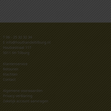
T
06 - 25 32 32 34
E
info@houthandeltilburg.nl
Houtsestraat 117
5011 XH Tilburg
Klantenservice
Retouren
Klachten
Contact
Algemene voorwaarden
Privacy verklaring
Zakelijk account aanvragen