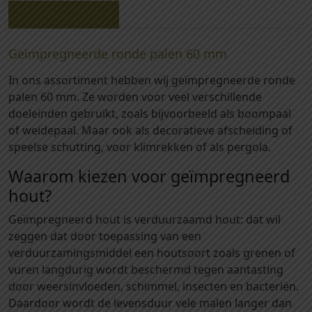
2
Beschrijving
0
-
Geïmpregneerde ronde palen 60 mm
G
In ons assortiment hebben wij geïmpregneerde ronde
e
palen 60 mm. Ze worden voor veel verschillende
ï
doeleinden gebruikt, zoals bijvoorbeeld als boompaal
m
of weidepaal. Maar ook als decoratieve afscheiding of
p
speelse schutting, voor klimrekken of als pergola.
r
e
Waarom kiezen voor geïmpregneerd
g
hout?
n
e
Geïmpregneerd hout is verduurzaamd hout: dat wil
e
zeggen dat door toepassing van een
r
verduurzamingsmiddel een houtsoort zoals grenen of
d
vuren langdurig wordt beschermd tegen aantasting
e
door weersinvloeden, schimmel, insecten en bacteriën.
p
Daardoor wordt de levensduur vele malen langer dan