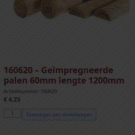
160620 – Geïmpregneerde
palen 60mm lengte 1200mm
Artikelnummer: 160620
€
4,23
1
Toevoegen aan winkelwagen
6
0
6