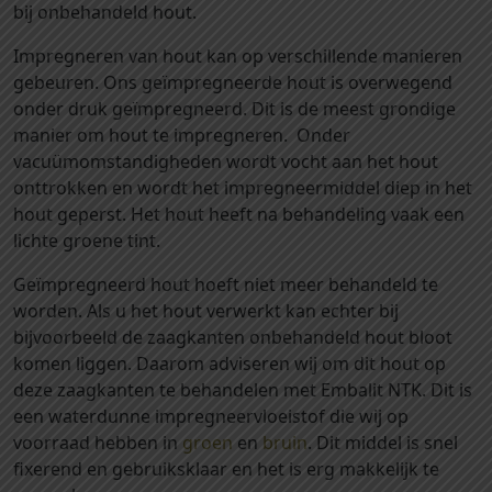
a
bij onbehandeld hout.
l
Impregneren van hout kan op verschillende manieren
e
gebeuren. Ons geïmpregneerde hout is overwegend
n
onder druk geïmpregneerd. Dit is de meest grondige
6
manier om hout te impregneren. Onder
0
vacuümomstandigheden wordt vocht aan het hout
m
onttrokken en wordt het impregneermiddel diep in het
m
hout geperst. Het hout heeft na behandeling vaak een
l
lichte groene tint.
e
n
Geïmpregneerd hout hoeft niet meer behandeld te
g
worden. Als u het hout verwerkt kan echter bij
t
bijvoorbeeld de zaagkanten onbehandeld hout bloot
e
komen liggen. Daarom adviseren wij om dit hout op
1
deze zaagkanten te behandelen met Embalit NTK. Dit is
2
een waterdunne impregneervloeistof die wij op
0
voorraad hebben in
groen
en
bruin
. Dit middel is snel
0
fixerend en gebruiksklaar en het is erg makkelijk te
m