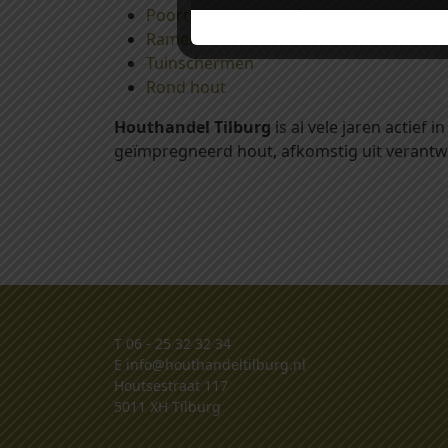
Poorten met stalen frames
Ramen, deuren en shutters
Tuinschermen
Rond hout
Houthandel Tilburg
is al vele jaren actief
geïmpregneerd hout, afkomstig uit verantw
T
06 - 25 32 32 34
E
info@houthandeltilburg.nl
Houtsestraat 117
5011 XH Tilburg