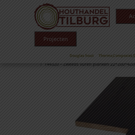
Ac
Projecten
Douglas hout
Thermo,Composiet,
Winkel
/
Gekleurd hout
/
Antraciet (ral-7016)
/
Z
/ 144320 – Zweeds vuren planken 22*200*4200