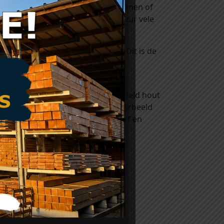
gsmiddel een houtsoort zoals grenen of
riën. Daardoor wordt de levensduur vele
end onder druk geïmpregneerd. Dit is de
hout onttrokken en wordt het
jvoorbeeld de zaagkanten onbehandeld hout
ank hout zichtbaar is zoals bijvoorbeeld
nze rubriek Toebehoren, bij de verf en
st
.