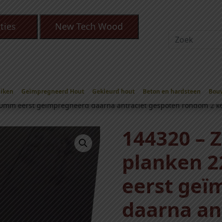
ties
New Tech Wood
Eiken
Geïmpregneerd Hout
Gekleurd hout
Beton en hardsteen
Bou
weeds vuren planken geïmpregneerd daarna 2x antraciet gespot
mm eerst geïmpregneerd daarna antraciet gespoten rondom 2 ke
144320 – 
planken 
eerst geï
daarna an