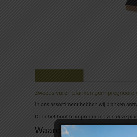
Beschrijving
Zweeds vuren planken geïmpregneerd 
In ons assortiment hebben wij planken antr
Door het hout te impregneren zijn deze pla
Waarom kiezen voor geï