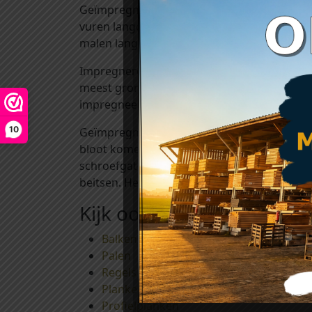
Geïmpregneerd hout is verduurzaamd hout: 
vuren langdurig wordt beschermd tegen aan
malen langer dan bij onbehandeld hout.
Impregneren van hout kan op verschillend
meest grondige manier om hout te impreg
impregneermiddel diep in het hout geperst.
10
Geïmpregneerd hout hoeft niet meer behand
bloot komen liggen. Daarom adviseren wij o
schroefgaten) te behandelen met een
water
beitsen. Het is een waterdunne beits die e
Kijk ook eens bij:
Balken
Palen
Regels en Ribben
Planken
Profielplanken