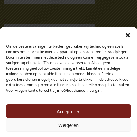
7
0
.
0
4
a
a
Om de beste ervaringen te bieden, gebruiken wij technologieën zoals
n
cookies om informatie over je apparaat op te slaan en/of te raadplegen.
t
Door in te stemmen met deze technologieën kunnen wij gegevens zoals
surfgedrag of unieke ID's op deze site verwerken. Als je geen
a
toestemming geeft of uw toestemming intrekt, kan dit een nadelige
l
invloed hebben op bepaalde functies en mogelijkheden. Firefox
gebruikers dienen mogelijk op het schildje te klikken in de adresbalk voor
extra toestemmingen om alle functies zoals bestellen mogelijk te maken.
Voor vragen kunt u terecht bij info@houthandeltilburg.nl!
Accepteren
Weigeren
© 2026 - Houthandel Tilburg - alle prijzen zijn inclusief btw, tenzij je als