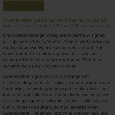
1
Beschrijving
0
-
Zweeds rabat geïmpregneerd daarna 2x signaal
Z
grijs gespoten 10/24 x 195mm (180mm werkend)
w
Ons Zweeds rabat geïmpregneerd daarna 2x signaal
e
grijs gespoten 10/24 x 195mm (180mm werkend) is een
e
mooi product van Noord Europees vuren hout. Het
d
wordt onder druk geïmpregneerd en is vast van
s
structuur. Het heeft een grote sponning (20mm) in
r
verband met de werking van de delen.
a
b
Zweeds rabat is geschikt om schuttingen en
a
erfafscheidingen mee te realiseren en om wanden van
t
tuinhuisjes en overkappingen van te maken. Maar ook
1
kunt u het gebruiken voor het bekleden van een gevel.
0
Als u een garagemuur die enkel steens is wilt isoleren,
/
kunt u dit aan de buitenzijde mooi afwerken met
2
Zweeds rabat. Het geheel krijgt hier ook een hele luxe