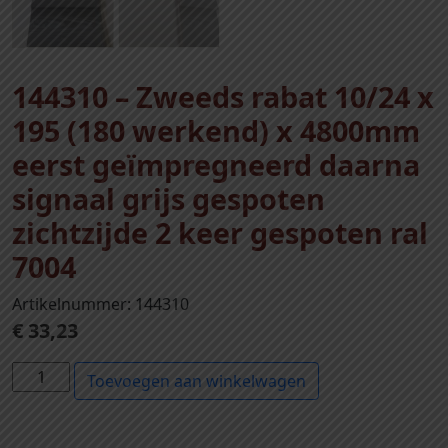
144310 – Zweeds rabat 10/24 x
195 (180 werkend) x 4800mm
eerst geïmpregneerd daarna
signaal grijs gespoten
zichtzijde 2 keer gespoten ral
7004
Artikelnummer: 144310
€
33,23
1
Toevoegen aan winkelwagen
4
4
3