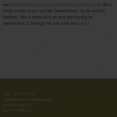
een
watergedragen impregneerbeits signaal grijs
die u
e
vindt onder onze rubriek Toebehoren, bij de verf en
e
beitsen. Het is waterdun en erg eenvoudig te
r
verwerken. U brengt het aan met een
kwast
.
d
d
a
a
r
n
a
s
i
g
n
a
T
06 - 25 32 32 34
a
E
info@houthandeltilburg.nl
Houtsestraat 117
l
5011 XH Tilburg
g