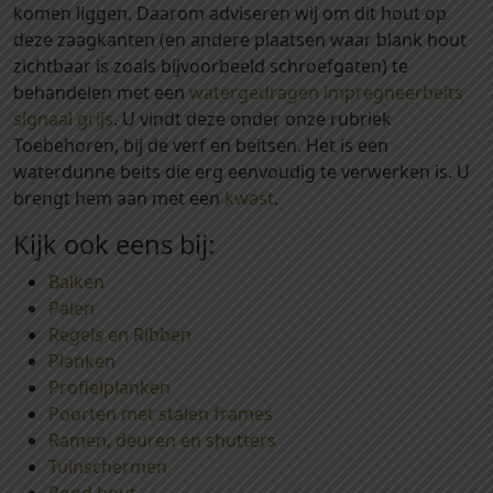
komen liggen. Daarom adviseren wij om dit hout op
r
deze zaagkanten (en andere plaatsen waar blank hout
s
zichtbaar is zoals bijvoorbeeld schroefgaten) te
t
behandelen met een
watergedragen impregneerbeits
g
signaal grijs
. U vindt deze onder onze rubriek
e
Toebehoren, bij de verf en beitsen. Het is een
ï
waterdunne beits die erg eenvoudig te verwerken is. U
m
brengt hem aan met een
kwast
.
p
r
Kijk ook eens bij:
e
Balken
g
Palen
n
Regels en Ribben
e
Planken
e
Profielplanken
r
Poorten met stalen frames
d
Ramen, deuren en shutters
d
Tuinschermen
a
Rond hout