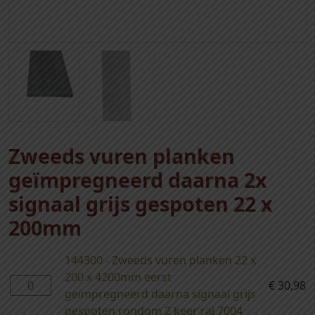
Zweeds vuren planken
geïmpregneerd daarna 2x
signaal grijs gespoten 22 x
200mm
144300 - Zweeds vuren planken 22 x
200 x 4200mm eerst
1
€
30,98
geïmpregneerd daarna signaal grijs
4
gespoten rondom 2 keer ral 7004