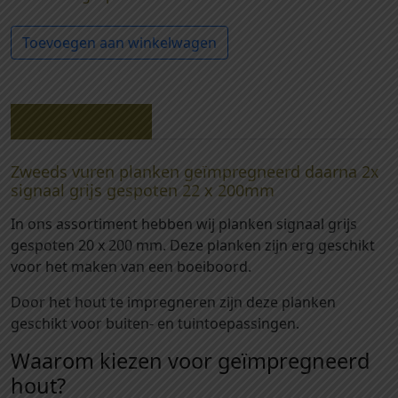
4
3
Toevoegen aan winkelwagen
0
0
-
Z
Beschrijving
w
e
Zweeds vuren planken geïmpregneerd daarna 2x
e
signaal grijs gespoten 22 x 200mm
d
s
In ons assortiment hebben wij planken signaal grijs
v
gespoten 20 x 200 mm. Deze planken zijn erg geschikt
u
voor het maken van een boeiboord.
r
e
Door het hout te impregneren zijn deze planken
n
geschikt voor buiten- en tuintoepassingen.
p
Waarom kiezen voor geïmpregneerd
l
hout?
a