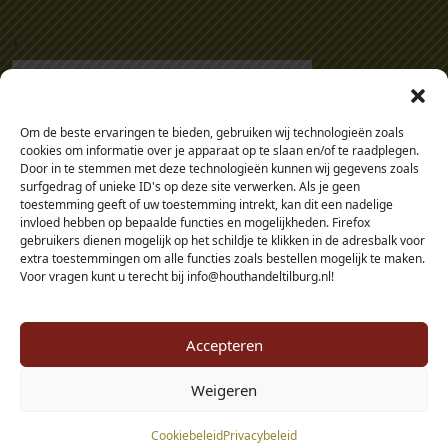
.
Om de beste ervaringen te bieden, gebruiken wij technologieën zoals
cookies om informatie over je apparaat op te slaan en/of te raadplegen.
Door in te stemmen met deze technologieën kunnen wij gegevens zoals
surfgedrag of unieke ID's op deze site verwerken. Als je geen
toestemming geeft of uw toestemming intrekt, kan dit een nadelige
invloed hebben op bepaalde functies en mogelijkheden. Firefox
gebruikers dienen mogelijk op het schildje te klikken in de adresbalk voor
extra toestemmingen om alle functies zoals bestellen mogelijk te maken.
Voor vragen kunt u terecht bij info@houthandeltilburg.nl!
Accepteren
Weigeren
© 2026 - Houthandel Tilburg - alle prijzen zijn inclusief btw, tenzij je als
Cookiebeleid
Privacybeleid
zakelijke klant in je eigen omgeving inlogt.