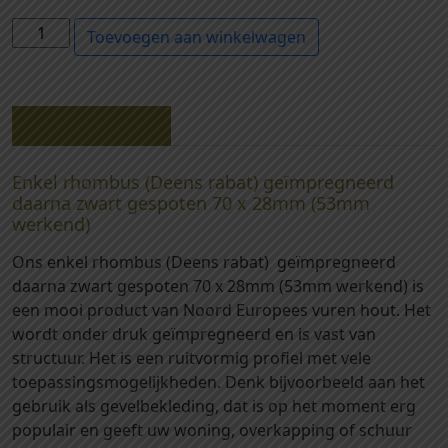
1
Toevoegen aan winkelwagen
4
4
1
6
Beschrijving
2
-
Enkel rhombus (Deens rabat) geïmpregneerd
E
daarna zwart gespoten 70 x 28mm (53mm
n
werkend)
k
Ons enkel rhombus (Deens rabat) geïmpregneerd
e
daarna zwart gespoten 70 x 28mm (53mm werkend) is
l
een mooi product van Noord Europees vuren hout. Het
r
wordt onder druk geïmpregneerd en is vast van
h
structuur. Het is een ruitvormig profiel met vele
o
toepassingsmogelijkheden. Denk bijvoorbeeld aan het
m
gebruik als gevelbekleding, dat is op het moment erg
b
populair en geeft uw woning, overkapping of schuur
u