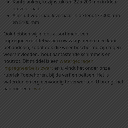
p
Kantplanken, kozijnstukken 22 x 200 mm in kleur
r
op voorraad
e
Alles uit voorraad leverbaar in de lengte 3000 mm
g
en 5100 mm
n
Ook hebben wij in ons assortiment een
e
impregneermiddel waar u uw zaagsneden mee kunt
e
behandelen, zodat ook die weer beschermd zijn tegen
r
weersinvloeden, hout aantastende schimmels en
d
houtrot. Dit middel is een
watergedragen
d
impregneerbeits zwart
en u vindt het onder onze
a
rubriek Toebehoren, bij de verf en beitsen. Het is
a
waterdun en erg eenvoudig te verwerken. U brengt het
r
aan met een
kwast
.
n
a
Houthandel Tilburg Houthandel Udenhout Houthandel
z
Oisterwijk Houthandel Breda Houthandel Oosterhout
w
Houthandel Waalwijk Houthandel Drunen Houthandel
a
Den Bosch Houthandel Vught Houthandel Eindhoven
r
Houthandel Helvoirt Houthandel Esbeek Houthandel