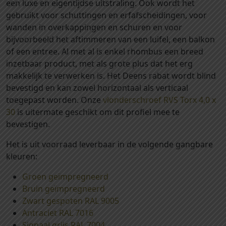
een luxe en eigentijdse uitstraling. Ook wordt het
s
gebruikt voor schuttingen en erfafscheidingen, voor
7
wanden in overkappingen en schuren en voor
0
bijvoorbeeld het aftimmeren van een luifel, een balkon
x
of een entree. Al met al is enkel rhombus een breed
2
inzetbaar product, met als grote plus dat het erg
8
makkelijk te verwerken is. Het Deens rabat wordt blind
m
bevestigd en kan zowel horizontaal als verticaal
m
toegepast worden. Onze
vlonderschroef RVS Torx 4,0 x
(
30
is uitermate geschikt om dit profiel mee te
5
bevestigen.
3
m
Het is uit voorraad leverbaar in de volgende gangbare
m
kleuren:
w
e
Groen geïmpregneerd
r
Bruin geïmpregneerd
k
Zwart gespoten RAL 9005
e
Antraciet RAL 7016
n
Signaal grijs RAL 7004