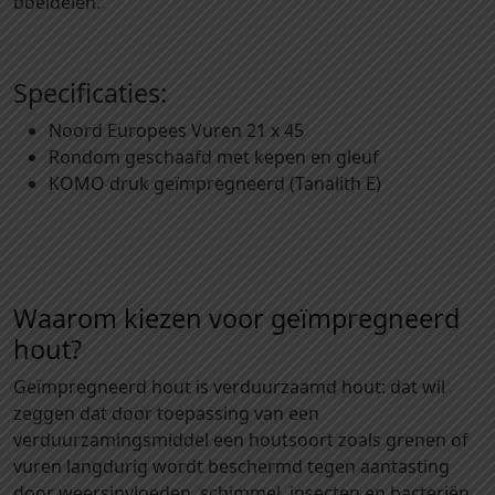
boeidelen.
t
i
e
l
Specificaties:
a
Noord Europees Vuren 21 x 45
t
Rondom geschaafd met kepen en gleuf
2
KOMO druk geïmpregneerd (Tanalith E)
1
x
4
5
x
Waarom kiezen voor geïmpregneerd
4
hout?
2
0
Geïmpregneerd hout is verduurzaamd hout: dat wil
0
zeggen dat door toepassing van een
m
verduurzamingsmiddel een houtsoort zoals grenen of
m
vuren langdurig wordt beschermd tegen aantasting
e
door weersinvloeden, schimmel, insecten en bacteriën.