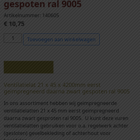
gespoten ral 9005
Artikelnummer: 140605
€
10,75
1
Toevoegen aan winkelwagen
4
0
6
0
Beschrijving
5
-
Ventilatielat 21 x 45 x 4200mm eerst
V
geïmpregneerd daarna zwart gespoten ral 9005
e
In ons assortiment hebben wij geïmpregneerde
n
ventilatielatten 21 x 45 mm eerst geïmpregneerd
t
daarna zwart gesproten ral 9005. U kunt deze vuren
i
ventilatielatten gebruiken voor o.a. regelwerk achter
l
(gesloten) gevelbekleding of achterhout voor
a