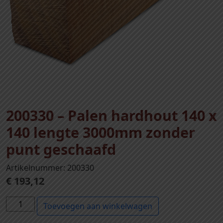
200330 – Palen hardhout 140 x
140 lengte 3000mm zonder
punt geschaafd
Artikelnummer: 200330
€
193,12
2
Toevoegen aan winkelwagen
0