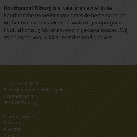
a
Houthandel Tilburg
is al vele jaren actief in de
a
houtbranche en werkt samen met de beste zagerijen.
n
Wij hebben een uitstekende kwaliteit geïmpregneerd
t
hout, afkomstig uit verantwoord gekapte bossen. Wij
a
staan graag voor u klaar met deskundig advies.
l
T
06 - 25 32 32 34
E
info@houthandeltilburg.nl
Houtsestraat 117
5011 XH Tilburg
Klantenservice
Retouren
Klachten
Contact