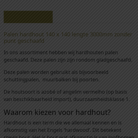
0
3
3
Beschrijving
0
-
Palen hardhout 140 x 140 lengte 3000mm zonder
P
punt geschaafd
a
In ons assortiment hebben wij hardhouten palen
l
geschaafd. Deze palen zijn zijn rondom gladgeschaafd.
e
n
Deze palen worden gebruikt als bijvoorbeeld
h
schuttingpalen, muurbalken bij poorten.
a
r
De houtsoort is azobé of angelim vermelho (op basis
d
van beschikbaarheid import), duurzaamheidsklasse 1.
h
Waarom kiezen voor hardhout?
o
u
Hardhout is een term die we allemaal kennen en is
t
afkomstig van het Engels ‘hardwood’. Dit betekent
1
stevig hout. Het is hout wat afkomstig is van loofbomen