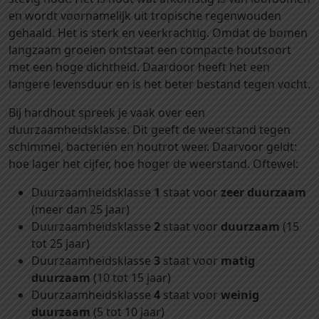
4
en wordt voornamelijk uit tropische regenwouden
0
gehaald. Het is sterk en veerkrachtig. Omdat de bomen
x
langzaam groeien ontstaat een compacte houtsoort
1
met een hoge dichtheid. Daardoor heeft het een
4
langere levensduur en is het beter bestand tegen vocht.
0
Bij hardhout spreek je vaak over een
l
duurzaamheidsklasse. Dit geeft de weerstand tegen
e
schimmel, bacteriën en houtrot weer. Daarvoor geldt:
n
hoe lager het cijfer, hoe hoger de weerstand. Oftewel:
g
t
Duurzaamheidsklasse
1
staat voor
zeer duurzaam
e
(meer dan 25 jaar)
3
Duurzaamheidsklasse
2
staat voor
duurzaam
(15
0
tot 25 jaar)
0
Duurzaamheidsklasse
3
staat voor
matig
0
duurzaam
(10 tot 15 jaar)
m
Duurzaamheidsklasse
4
staat voor
weinig
m
duurzaam
(5 tot 10 jaar)
z